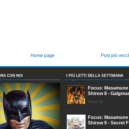
Home page
Post più vecc
RA CON NOI
I PIÙ LETTI DELLA SETTIMANA
Focus: Masamune
Shirow 8 - Galgrea
Segue da - ...
Focus: Masamune
Shirow 9 - Secret F