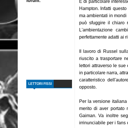
forum:
È di particolare interess
Hampton. Infatti questo 
ma ambientati in mondi di
può sfuggire il chiaro
L'ambientazione cambi
perfettamente adatti ai 
Il lavoro di Russel sull
riuscito a trasportare
lettori attraverso le sue
in particolare narra, attr
caratteristico dell'aut
LETTORI FISSI
opposto.
Per la versione italiana
merito di aver portato 
Gaiman. Va inoltre seg
irrinunciabile per i fans