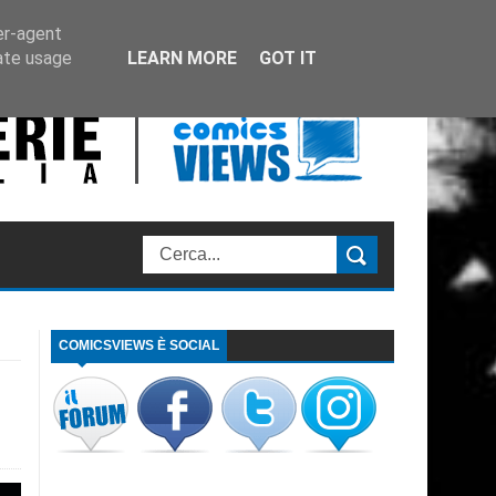
er-agent
rate usage
LEARN MORE
GOT IT
COMICSVIEWS È SOCIAL