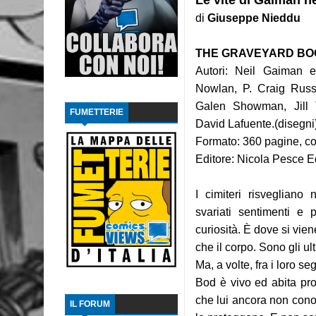
Le vite di Gaiman ne
di
Giuseppe Nieddu
Recensione: The Dollhouse Family - La Casa
THE GRAVEYARD BO
Intervista: Francesco Vacca
Autori: Neil Gaiman e
Recensione: Y, l'ultimo uomo 2
Nowlan, P. Craig Russ
Galen Showman, Jill
FUMETTERIE
Recensione: Y, l'ultimo uomo 1
David Lafuente.(disegni)
Formato: 360 pagine, co
Recensione: L'ascesa di Thanos
Editore: Nicola Pesce E
Focus: Il Phantom di Paul Ryan
I cimiteri risvegliano
Recensione: Something is Killing the Children
svariati sentimenti e p
curiosità. È dove si vie
Focus: Il Phantom di Sy Barry - Seconda part
che il corpo. Sono gli u
Recensione: Jazz Maynard 1
Ma, a volte, fra i loro segr
Bod è vivo ed abita prop
che lui ancora non conos
IL FORUM