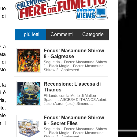
suo
 di
I più letti
Commenti
Categorie
e a
Focus: Masamune Shirow
ata
8 - Galgrease
 di
Segue da - Focus: Masamune Shirow
1 - Black Magic - Focus: Masamune
sto
Shirow 2 - Appleseed ...
Recensione: L'ascesa di
 la
Thanos
i è
Flirtando con la Morte di Matteo
is
,
Spadini L'ASCESA DI THANOS Autori:
Jason Aaron (testi), Simone ...
te
.
ale
Focus: Masamune Shirow
 il
9 - Secret Files
Segue da - Focus: Masamune Shirow
1 - Black Magic - Focus: Masamune
Shirow 2 - Appleseed ...