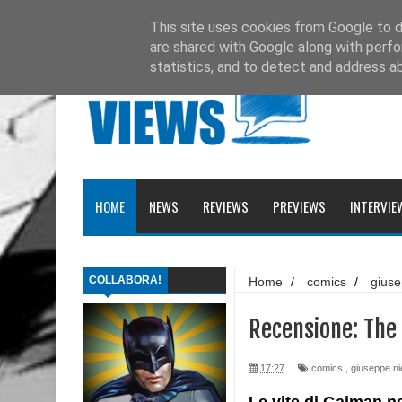
Ultimissime
Recensione: Matana 3
This site uses cookies from Google to de
are shared with Google along with perfo
Recensione: Tex 728
statistics, and to detect and address a
Recensione: Julia 273
Recensione: Superman: Stagioni
Recensione: DMZ 1
HOME
NEWS
REVIEWS
PREVIEWS
INTERVIE
Recensione: PaperDante
Recensione: Samuel Stern 16
COLLABORA!
Home
/
comics
/
giuse
Recensione: H.P. Lovecraft - I gatti di Ulthar e 
recensione
/
tony harris
Recensione: Il Segreto di Leonardo da Paperd
Recensione: The
Recensione: Topolino 3405
17:27
comics
,
giuseppe n
Recensione: Tex Romanzi a Fumetti 12