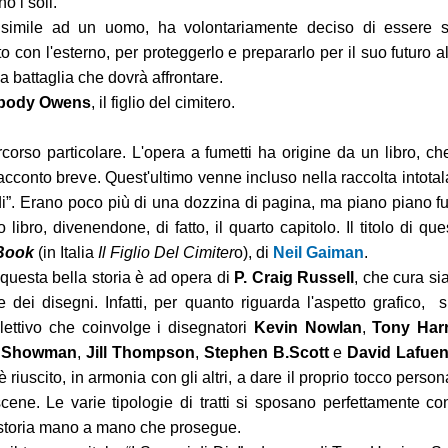
o i soli.
 simile ad un uomo, ha volontariamente deciso di essere 
o con l'esterno, per proteggerlo e prepararlo per il suo futuro al
la battaglia che dovrà affrontare.
body Owens
, il figlio del cimitero.
corso particolare. L'opera a fumetti ha origine da un libro, ch
cconto breve. Quest'ultimo venne incluso nella raccolta intotal
di”. Erano poco più di una dozzina di pagina, ma piano piano fu
 libro, divenendone, di fatto, il quarto capitolo. Il titolo di que
Book
(in Italia
Il Figlio Del Cimiter
o), di
Neil Gaiman
.
 questa bella storia è ad opera di
P. Craig Russell
, che cura sia
 dei disegni. Infatti, per quanto riguarda l'aspetto grafico, s
llettivo che coinvolge i disegnatori
Kevin Nowlan
,
Tony Harr
n Showman
,
Jill Thompson
,
Stephen B.Scott
e
David Lafuen
è riuscito, in armonia con gli altri, a dare il proprio tocco person
cene. Le varie tipologie di tratti si sposano perfettamente con
 storia mano a mano che prosegue.