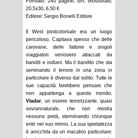
Formato: 240 pagine, b/n, brossurato,
20,5x30, 6,50 €
Focus: Il Phantom di Sy Barry -
Editore: Sergio Bonelli Editore
Seconda parte
Il West postcoloniale era un luogo
Recensione: Jazz Maynard 1
pericoloso. Capitava spesso che delle
carovane, delle fattorie e singoli
Recensione: Matana 3
viaggiatori venissero attaccati da
banditi e indiani. Ma il bandito che sta
seminando il terrore in una zona in
particolare è diverso dal solito. Tutte le
sue capacità farebbero pensare che
non appartenga a questo mondo.
Vladar
, un essere terrorizzante, quasi
sovrannaturale, che non mostra
nessuna pietà, sterminando chiunque
entri nel suo mirino. La sua spietatezza
è arricchita da un macabro particolare: