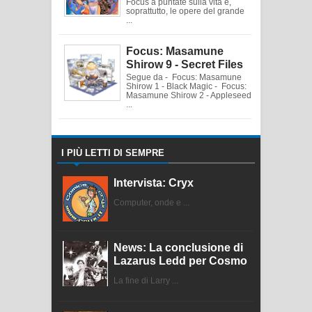
Focus a puntate sulla vita e,
soprattutto, le opere del grande
...
Focus: Masamune
Shirow 9 - Secret Files
Segue da - Focus: Masamune
Shirow 1 - Black Magic - Focus:
Masamune Shirow 2 - Appleseed
...
I PIÙ LETTI DI SEMPRE
Intervista: Cryx
Computer, onde e ...
News: La conclusione di
Lazarus Ledd per Cosmo
La fine di Larry ...