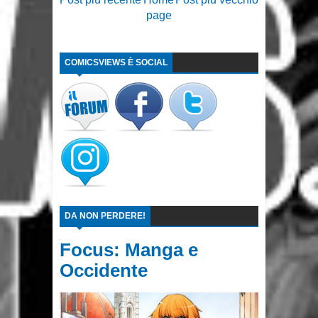
page
COMICSVIEWS È SOCIAL
DA NON PERDERE!
Focus: Manga e
Occidente