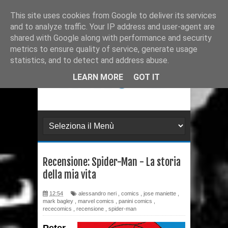
Ultimissime
Recensione: Il Segreto di
This site uses cookies from Google to deliver its services
and to analyze traffic. Your IP address and user-agent are
Leonardo da Paperdinci
shared with Google along with performance and security
metrics to ensure quality of service, generate usage
Recensione: Topolino 3405
statistics, and to detect and address abuse.
Recensione: Tex Romanzi a
LEARN MORE
GOT IT
Fumetti 12
Recensione: The Dollhouse
Family - La Casa delle Bambole
Recensione: Spider-Man - La storia
Intervista: Francesco Vacca
della mia vita
Recensione: Y, l'ultimo uomo 2
12:54
alessandro neri
,
comics
,
jose maniette
,
mark bagley
,
marvel comics
,
panini comics
,
Recensione: Y, l'ultimo uomo 1
rececomics
,
recensione
,
spider-man
Recensione: L'ascesa di Thanos