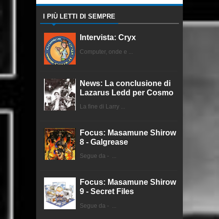
I PIÙ LETTI DI SEMPRE
Intervista: Cryx
Computer, onde e ...
News: La conclusione di
Lazarus Ledd per Cosmo
La fine di Larry ...
Focus: Masamune Shirow
8 - Galgrease
Segue da - ...
Focus: Masamune Shirow
9 - Secret Files
Segue da - ...