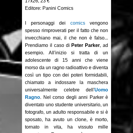
17x26, 23 €
Recensione: DMZ 1
Editore: Panini Comics
Recensione: PaperDante
I personaggi dei
comics
vengono
Recensione: Samuel Stern 16
spesso rimproverati per il fatto che non
invecchiano mai, il che non è falso...
Recensione: H.P. Lovecraft - I
Prendiamo il caso di
Peter Parker
, ad
gatti di Ulthar e altri racconti
esempio. All'inizio si tratta di un
adolescente di 15 anni che viene
morso da un ragno radioattivo e diventa
così un tipo con dei poteri formidabili,
chiamato a indossare la maschera
universalmente celebre dell'
Uomo
Ragno
. Nel corso degli anni Parker è
diventato uno studente universitario, un
fotografo, un adulto responsabile e si è
sposato, ha avuto un clone, è morto,
tornato in vita, ha vissuto mille