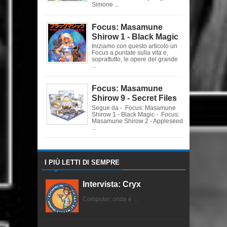
Simone ...
Focus: Masamune
Shirow 1 - Black Magic
Iniziamo con questo articolo un
Focus a puntate sulla vita e,
soprattutto, le opere del grande
...
Focus: Masamune
Shirow 9 - Secret Files
Segue da - Focus: Masamune
Shirow 1 - Black Magic - Focus:
Masamune Shirow 2 - Appleseed
...
I PIÙ LETTI DI SEMPRE
Intervista: Cryx
Computer, onde e ...