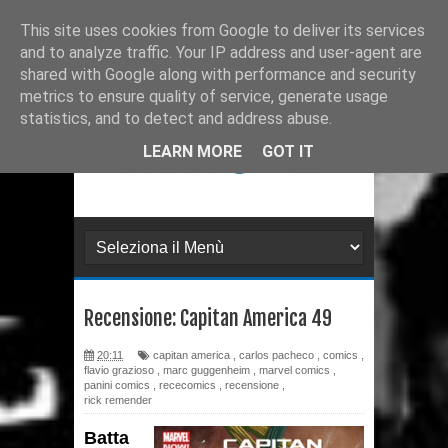
Ultimissime
Recensione: Matana 3
This site uses cookies from Google to deliver its services
and to analyze traffic. Your IP address and user-agent are
Recensione: Tex 728
shared with Google along with performance and security
metrics to ensure quality of service, generate usage
Recensione: Julia 273
statistics, and to detect and address abuse.
Recensione: Superman: Stagioni
LEARN MORE
GOT IT
Recensione: DMZ 1
Recensione: PaperDante
Recensione: Samuel Stern 16
Recensione: Capitan America 49
Recensione: H.P. Lovecraft - I
20:11
capitan america
,
carlos pacheco
,
comics
,
gatti di Ulthar e altri racconti
flavio grazioso
,
marc guggenheim
,
marvel comics
,
panini comics
,
rececomics
,
recensione
,
Recensione: Il Segreto di
rick remender
Batta
Leonardo da Paperdinci