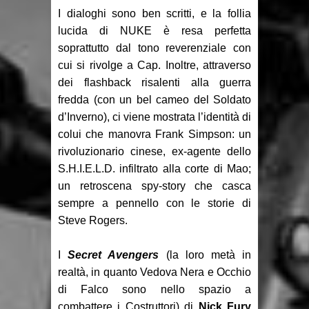
I dialoghi sono ben scritti, e la follia
lucida di NUKE è resa perfetta
soprattutto dal tono reverenziale con
cui si rivolge a Cap. Inoltre, attraverso
dei flashback risalenti alla guerra
fredda (con un bel cameo del Soldato
d’Inverno), ci viene mostrata l’identità di
colui che manovra Frank Simpson: un
rivoluzionario cinese, ex-agente dello
S.H.I.E.L.D. infiltrato alla corte di Mao;
un retroscena spy-story che casca
sempre a pennello con le storie di
Steve Rogers.
I
Secret Avengers
(la loro metà in
realtà, in quanto Vedova Nera e Occhio
di Falco sono nello spazio a
combattere i Costruttori) di
Nick Fury