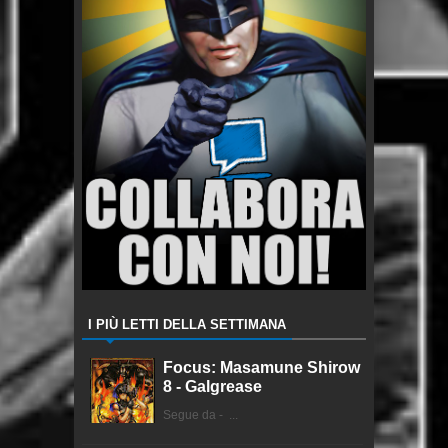
I PIÙ LETTI DELLA SETTIMANA
Focus: Masamune Shirow
8 - Galgrease
Segue da - ...