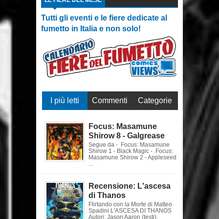
LE FIERE DEL MESE
Tutti gli eventi e le fiere dedicate al
fumetto in Italia e non solo!
I più letti
Commenti
Categorie
Focus: Masamune
Shirow 8 - Galgrease
Segue da - Focus: Masamune
Shirow 1 - Black Magic - Focus:
Masamune Shirow 2 - Appleseed
...
Recensione: L'ascesa
di Thanos
Flirtando con la Morte di Matteo
Spadini L'ASCESA DI THANOS
Autori: Jason Aaron (testi),