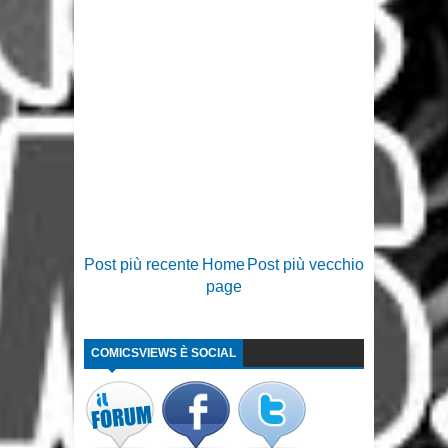
Post più recente
Home
Post più vecchio
page
COMICSVIEWS È SOCIAL