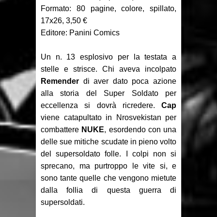
Recensione: Something is Killing
Formato: 80 pagine, colore, spillato,
17x26, 3,50 €
the Children 1-2
Editore: Panini Comics
Focus: Il Phantom di Sy Barry -
Un n. 13 esplosivo per la testata a
Seconda parte
stelle e strisce. Chi aveva incolpato
Remender
di aver dato poca azione
Recensione: Jazz Maynard 1
alla storia del Super Soldato per
eccellenza si dovrà ricredere.
Cap
viene catapultato in Nrosvekistan per
combattere
NUKE
, esordendo con una
delle sue mitiche scudate in pieno volto
del supersoldato folle. I colpi non si
sprecano, ma purtroppo le vite si, e
sono tante quelle che vengono mietute
dalla follia di questa guerra di
supersoldati.