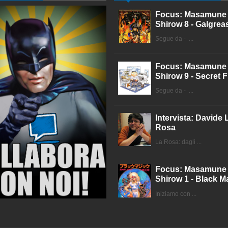
Focus: Masamune
Shirow 8 - Galgrea
Segue da - ...
Focus: Masamune
Shirow 9 - Secret F
Segue da - ...
Intervista: Davide 
Rosa
La Rosa: dagli ...
Focus: Masamune
Shirow 1 - Black M
Iniziamo con ...