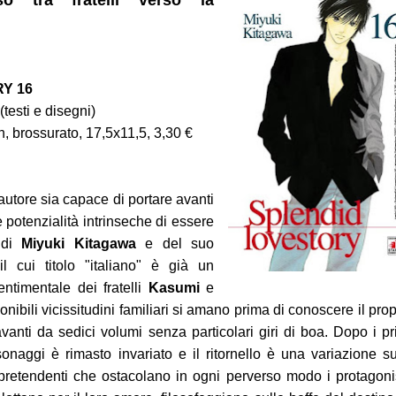
so tra fratelli verso la
Y 16
testi e disegni)
, brossurato, 17,5x11,5, 3,30 €
tore sia capace di portare avanti
 1-2
 potenzialità intrinseche di essere
 di
Miyuki Kitagawa
e del suo
e
il cui titolo "italiano" è già un
timentale dei fratelli
Kasumi
e
onibili vicissitudini familiari si amano prima di conoscere il prop
anti da sedici volumi senza particolari giri di boa. Dopo i pr
rsonaggi è rimasto invariato e il ritornello è una variazione su
pretendenti che ostacolano in ogni perverso modo i protagonis