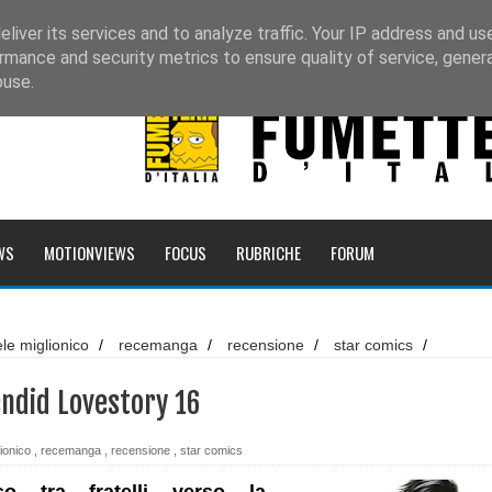
liver its services and to analyze traffic. Your IP address and us
rmance and security metrics to ensure quality of service, gene
buse.
WS
MOTIONVIEWS
FOCUS
RUBRICHE
FORUM
altri racconti
le miglionico
/
recemanga
/
recensione
/
star comics
/
inci
story 16
endid Lovestory 16
ionico
,
recemanga
,
recensione
,
star comics
 delle Bambole