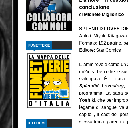
L'amore incestuo
conclusione
Intervista: Francesco Vacca
di
Michele Miglionico
Recensione: Y, l'ultimo uomo 2
SPLENDID LOVESTOR
Recensione: Y, l'ultimo uomo 1
Autori: Miyuki Kitagawa (
Formato: 192 pagine, b/n
FUMETTERIE
Recensione: L'ascesa di Thanos
Editore: Star Comics
Focus: Il Phantom di Paul Ryan
È ammirevole come un au
Recensione: Something is Killing the Children
un?idea ben oltre le sue
sviluppata. È il caso
Focus: Il Phantom di Sy Barry - Seconda part
Splendid Lovestory
, 
programma. La saga sen
Recensione: Jazz Maynard 1
Yoshiki
, che per improp
Recensione: Matana 3
legame di sangue, va av
capitoli, il cast dei pe
stesso tema: parenti e 
IL FORUM