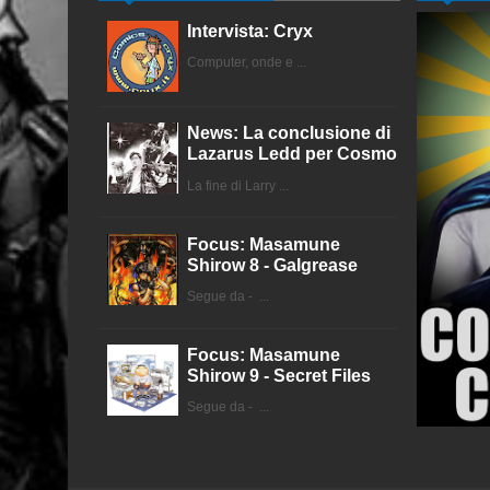
Intervista: Cryx
Computer, onde e ...
News: La conclusione di
Lazarus Ledd per Cosmo
La fine di Larry ...
Focus: Masamune
Shirow 8 - Galgrease
Segue da - ...
Focus: Masamune
Shirow 9 - Secret Files
Segue da - ...