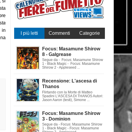
 si
sta
pre
sta
 in
I più letti
Commenti
Categorie
una
Focus: Masamune Shirow
8 - Galgrease
Segue da - Focus: Masamune Shirow
1 - Black Magic - Focus: Masamune
Shirow 2 - Appleseed ...
Recensione: L'ascesa di
Thanos
Flirtando con la Morte di Matteo
Spadini L'ASCESA DI THANOS Autori:
Jason Aaron (testi), Simone ...
Focus: Masamune Shirow
3 - Dominion
Segue da - Focus: Masamune Shirow
1 - Black Magic - Focus: Masamune
Shirow 2 - Appleseed ...