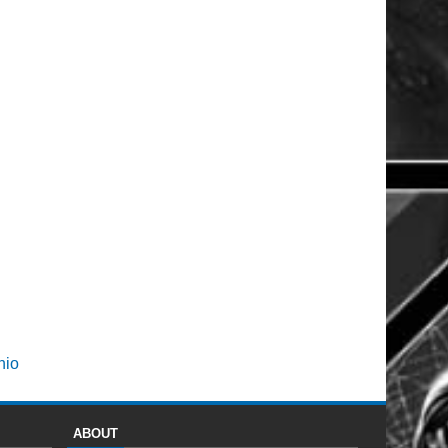
hio
ABOUT