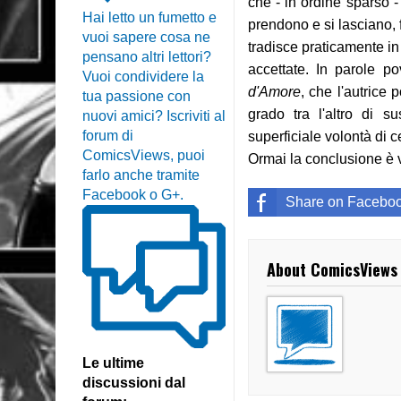
che - in ordine sparso - 
Hai letto un fumetto e
prendono e si lasciano, 
vuoi sapere cosa ne
tradisce praticamente i
pensano altri lettori?
accettate. In parole 
Vuoi condividere la
d'Amore
, che l'autrice 
tua passione con
grado tra l'altro di 
nuovi amici? Iscriviti al
forum di
superficiale volontà di 
ComicsViews, puoi
Ormai la conclusione è v
farlo anche tramite
Facebook o G+.
Share on Facebo
About ComicsViews
Le ultime
discussioni dal