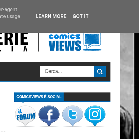
er-agent
rate usage
LEARN MORE
GOT IT
COMICSVIEWS È SOCIAL