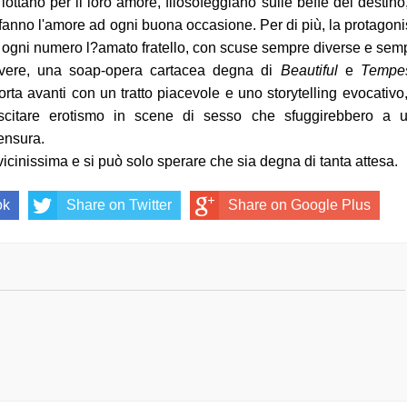
lottano per il loro amore, filosofeggiano sulle beffe del destino,
fanno l'amore ad ogni buona occasione. Per di più, la protagoni
n ogni numero l?amato fratello, con scuse sempre diverse e sem
povere, una soap-opera cartacea degna di
Beautiful
e
Tempe
porta avanti con un tratto piacevole e uno storytelling evocativo,
suscitare erotismo in scene di sesso che sfuggirebbero a 
censura.
icinissima e si può solo sperare che sia degna di tanta attesa.
ok
Share on Twitter
Share on Google Plus