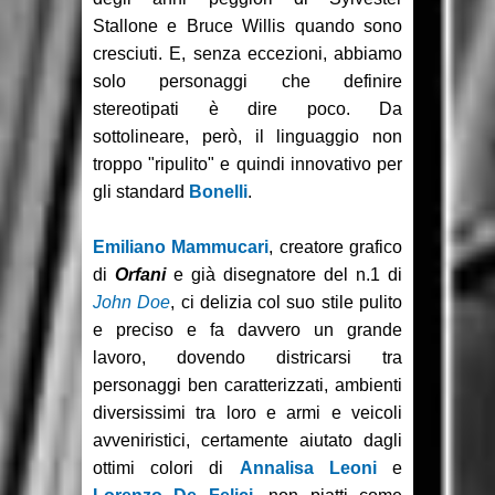
Stallone e Bruce Willis quando sono
cresciuti. E, senza eccezioni, abbiamo
solo personaggi che definire
stereotipati è dire poco. Da
sottolineare, però, il linguaggio non
troppo "ripulito" e quindi innovativo per
gli standard
Bonelli
.
Emiliano Mammucari
, creatore grafico
di
Orfani
e già disegnatore del n.1 di
John Doe
, ci delizia col suo stile pulito
e preciso e fa davvero un grande
lavoro, dovendo districarsi tra
personaggi ben caratterizzati, ambienti
diversissimi tra loro e armi e veicoli
avveniristici, certamente aiutato dagli
ottimi colori di
Annalisa Leoni
e