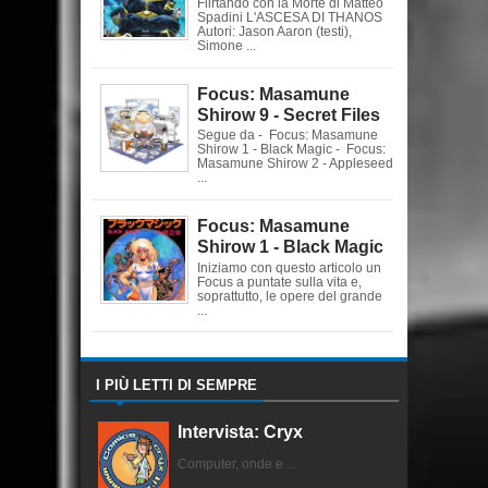
Flirtando con la Morte di Matteo
Spadini L'ASCESA DI THANOS
Autori: Jason Aaron (testi),
Simone ...
Focus: Masamune
Shirow 9 - Secret Files
Segue da - Focus: Masamune
Shirow 1 - Black Magic - Focus:
Masamune Shirow 2 - Appleseed
...
Focus: Masamune
Shirow 1 - Black Magic
Iniziamo con questo articolo un
Focus a puntate sulla vita e,
soprattutto, le opere del grande
...
I PIÙ LETTI DI SEMPRE
Intervista: Cryx
Computer, onde e ...