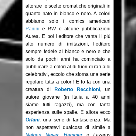
alterare le scelte cromatiche originali in
quanto nato in bianco e nero. A colori
abbiamo solo i comics americani
Panini
e RW e alcune pubblicazioni
Aurea. E poi l’editore che vanta il più
alto numero di imitazioni, l’editore
sempre fedele al bianco e nero e che
solo da pochi anni ha cominciato a
pubblicare a colori al di fuori di rari albi
celebrativi, eccolo che sforna una serie
regolare tutta a colori! E lo fa con una
creatura di
Roberto Recchioni
, un
autore giovane (in Italia a 40 anni
siamo tutti ragazzi), ma con tanta
esperienza sulle spalle. E allora ecco
Orfani
, una serie di fantascienza. Ma
non aspettatevi qualcosa di simile a
Nathan Never
,
Hammer
o
Lazarus