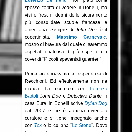
Lorenzo De Felici
, non piatti come
spesso capita di vedere in Bonelli, ma
vivi e freschi, degni delle sicuramente
più consolidate scuole francese e
americana. Sempre di
John Doe
è il
copertinista,
Massimo Carnevale
,
mostro di bravura dal quale ci saremmo
aspettati qualcosa di più rispetto alla
cover di "Piccoli spaventati guerrieri".
Prima accennavamo all’esperienza di
Recchioni. Ed effettivamente non ne
manca: ha cocreato con
Lorenzo
Bartoli
John Doe
e
Detective Dante
in
casa Eura, in Bonelli scrive
Dylan Dog
dal 2007 e ne è appena diventato
curatore e si tiene impegnato anche
con
Tex
e la collana "
Le Storie
". Dove