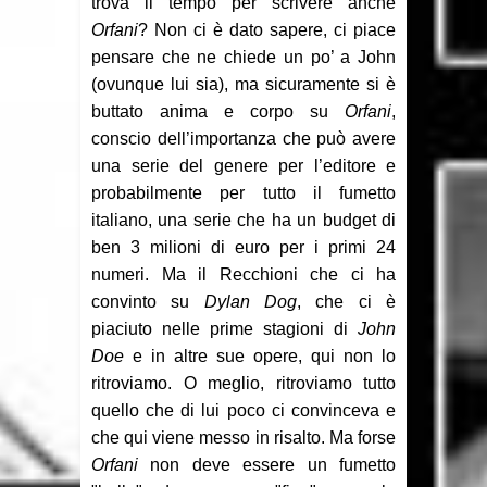
trova il tempo per scrivere anche
Orfani
? Non ci è dato sapere, ci piace
pensare che ne chiede un po’ a John
(ovunque lui sia), ma sicuramente si è
buttato anima e corpo su
Orfani
,
conscio dell’importanza che può avere
una serie del genere per l’editore e
probabilmente per tutto il fumetto
italiano, una serie che ha un budget di
ben 3 milioni di euro per i primi 24
numeri. Ma il Recchioni che ci ha
convinto su
Dylan Dog
, che ci è
piaciuto nelle prime stagioni di
John
Doe
e in altre sue opere, qui non lo
ritroviamo. O meglio, ritroviamo tutto
quello che di lui poco ci convinceva e
che qui viene messo in risalto. Ma forse
Orfani
non deve essere un fumetto