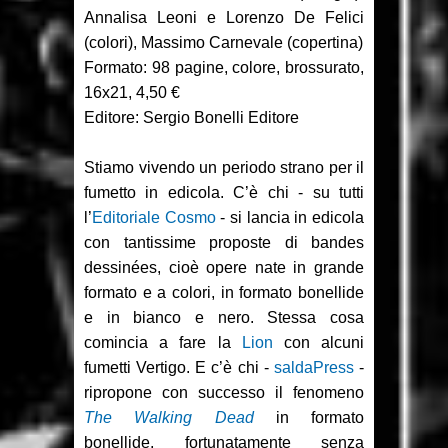
Recensione: Something is Killing
Annalisa Leoni e Lorenzo De Felici
(colori), Massimo Carnevale (copertina)
the Children 1-2
Formato: 98 pagine, colore, brossurato,
Focus: Il Phantom di Sy Barry -
16x21, 4,50 €
Editore: Sergio Bonelli Editore
Seconda parte
Stiamo vivendo un periodo strano per il
Recensione: Jazz Maynard 1
fumetto in edicola. C’è chi - su tutti
l’
Editoriale Cosmo
- si lancia in edicola
con tantissime proposte di bandes
dessinées, cioè opere nate in grande
formato e a colori, in formato bonellide
e in bianco e nero. Stessa cosa
comincia a fare la
Lion
con alcuni
fumetti Vertigo. E c’è chi -
saldaPress
-
ripropone con successo il fenomeno
The Walking Dead
in formato
bonellide, fortunatamente senza