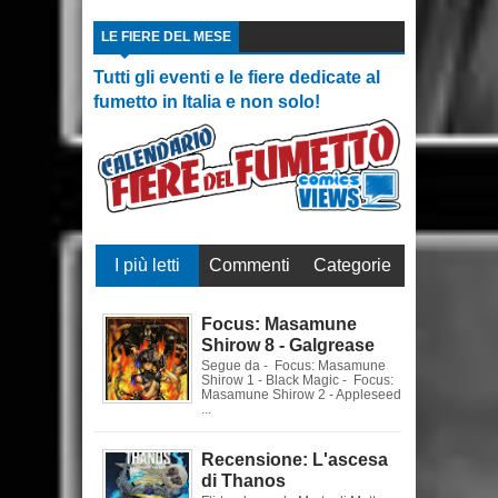
LE FIERE DEL MESE
Tutti gli eventi e le fiere dedicate al
fumetto in Italia e non solo!
I più letti
Commenti
Categorie
Focus: Masamune
Shirow 8 - Galgrease
Segue da - Focus: Masamune
Shirow 1 - Black Magic - Focus:
Masamune Shirow 2 - Appleseed
...
Recensione: L'ascesa
di Thanos