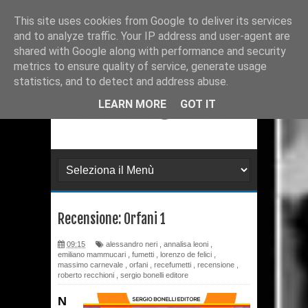
Ultimissime
Recensione: Matana 3
This site uses cookies from Google to deliver its services
and to analyze traffic. Your IP address and user-agent are
Recensione: Tex 728
shared with Google along with performance and security
metrics to ensure quality of service, generate usage
Recensione: Julia 273
statistics, and to detect and address abuse.
Recensione: Superman: Stagioni
LEARN MORE
GOT IT
Recensione: DMZ 1
Recensione: PaperDante
Recensione: Samuel Stern 16
Recensione: Orfani 1
Recensione: H.P. Lovecraft - I
09:15
alessandro neri
,
annalisa leoni
,
gatti di Ulthar e altri racconti
emiliano mammucari
,
fumetti
,
lorenzo de felici
,
massimo carnevale
,
orfani
,
recefumetti
,
recensione
,
Recensione: Il Segreto di
roberto recchioni
,
sergio bonelli editore
N
Leonardo da Paperdinci