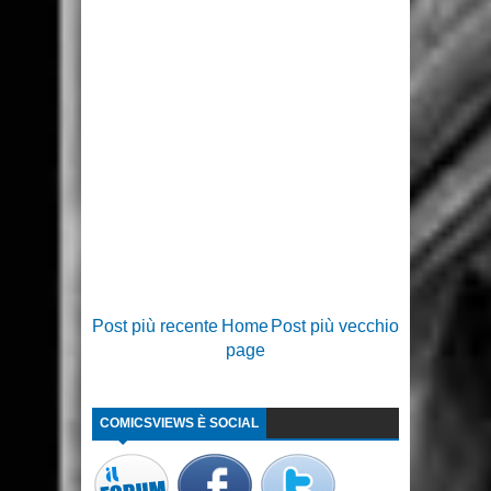
Post più recente
Home
Post più vecchio
page
COMICSVIEWS È SOCIAL