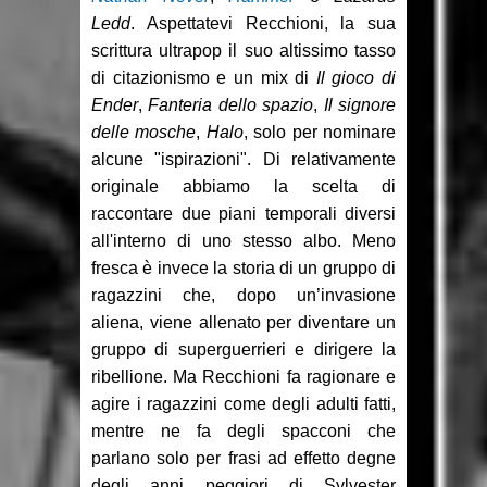
Ledd
. Aspettatevi Recchioni, la sua
scrittura ultrapop il suo altissimo tasso
di citazionismo e un mix di
Il gioco di
Ender
,
Fanteria dello spazio
,
Il signore
delle mosche
,
Halo
, solo per nominare
alcune "ispirazioni". Di relativamente
originale abbiamo la scelta di
raccontare due piani temporali diversi
all'interno di uno stesso albo. Meno
fresca è invece la storia di un gruppo di
ragazzini che, dopo un’invasione
aliena, viene allenato per diventare un
gruppo di superguerrieri e dirigere la
ribellione. Ma Recchioni fa ragionare e
agire i ragazzini come degli adulti fatti,
mentre ne fa degli spacconi che
parlano solo per frasi ad effetto degne
degli anni peggiori di Sylvester