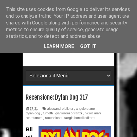
Ultimissime
Recensione: Matana 3
This site uses cookies from Google to deliver its services
and to analyze traffic. Your IP address and user-agent are
Recensione: Tex 728
shared with Google along with performance and security
metrics to ensure quality of service, generate usage
Recensione: Julia 273
statistics, and to detect and address abuse.
Recensione: Superman: Stagioni
LEARN MORE
GOT IT
Recensione: DMZ 1
Recensione: PaperDante
Recensione: Samuel Stern 16
Recensione: Dylan Dog 317
Recensione: H.P. Lovecraft - I
17:31
alessandro bilotta
,
angelo stano
,
gatti di Ulthar e altri racconti
dylan dog
,
fumetti
,
gianlorenzo franzì
,
nicola mari
,
recefumetti
,
recensione
,
sergio bonelli editore
Recensione: Il Segreto di
Bil
Leonardo da Paperdinci