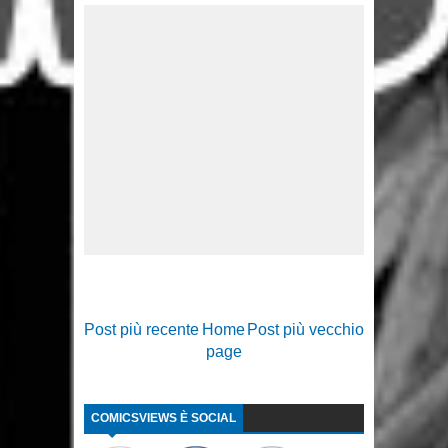
Post più recente
Home
Post più vecchio
page
COMICSVIEWS È SOCIAL