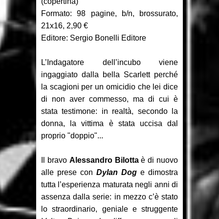
(copertina)
Recensione: Something is Killing
Formato: 98 pagine, b/n, brossurato,
the Children 1-2
21x16, 2,90 €
Editore: Sergio Bonelli Editore
Focus: Il Phantom di Sy Barry -
L’Indagatore dell’incubo viene
Seconda parte
ingaggiato dalla bella Scarlett perché
Recensione: Jazz Maynard 1
la scagioni per un omicidio che lei dice
di non aver commesso, ma di cui è
stata testimone: in realtà, secondo la
donna, la vittima è stata uccisa dal
proprio "doppio"...
Il bravo
Alessandro Bilotta
è di nuovo
alle prese con
Dylan Dog
e dimostra
tutta l’esperienza maturata negli anni di
assenza dalla serie: in mezzo c’è stato
lo straordinario, geniale e struggente