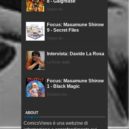
8 - Galgrease
Segue da - ...
Focus: Masamune Shirow
9 - Secret Files
Segue da - ...
Intervista: Davide La Rosa
La Rosa: dagli ...
Focus: Masamune Shirow
1 - Black Magic
Iniziamo con ...
ABOUT
ComicsViews è una webzine di