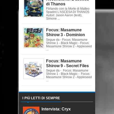
di Thanos
Flirtando con la Morte di Matteo
Spadini L'ASCESA DI THANOS
Autori: Jason Aaron (testi),
Simone ...
Focus: Masamune
Shirow 3 - Dominion
Segue da - Focus: Masamune
Shirow 1 - Black Magic - Focus:
Masamune Shirow 2 - Appleseed
...
Focus: Masamune
Shirow 9 - Secret Files
Segue da - Focus: Masamune
Shirow 1 - Black Magic - Focus:
Masamune Shirow 2 - Appleseed
...
I PIÙ LETTI DI SEMPRE
Intervista: Cryx