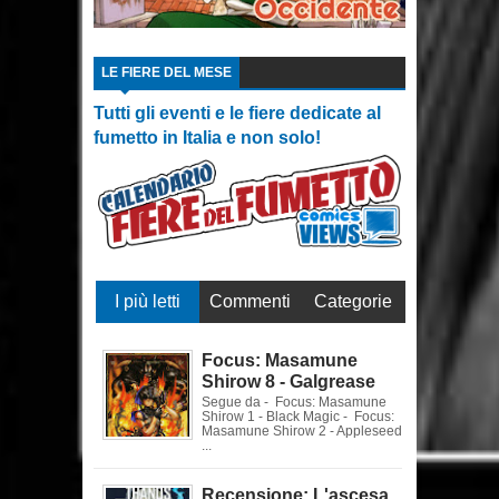
LE FIERE DEL MESE
Tutti gli eventi e le fiere dedicate al
fumetto in Italia e non solo!
I più letti
Commenti
Categorie
Focus: Masamune
Shirow 8 - Galgrease
Segue da - Focus: Masamune
Shirow 1 - Black Magic - Focus:
Masamune Shirow 2 - Appleseed
...
Recensione: L'ascesa