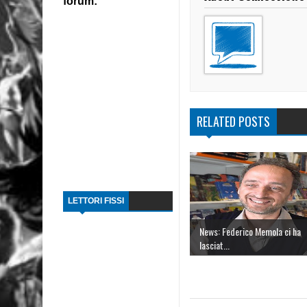
forum:
RELATED POSTS
LETTORI FISSI
News: Federico Memola ci ha
lasciat...