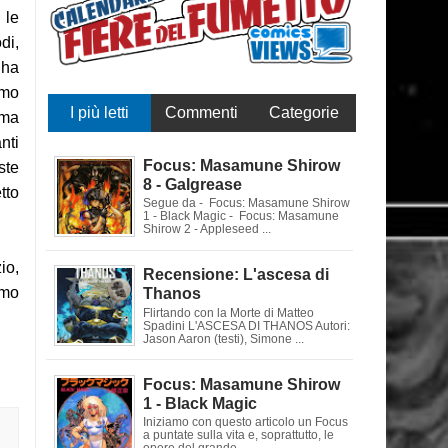
 le
di,
 ha
imo
I più letti
Commenti
Categorie
(ma
nti
Focus: Masamune Shirow
ste
8 - Galgrease
etto
Segue da - Focus: Masamune Shirow
1 - Black Magic - Focus: Masamune
Shirow 2 - Appleseed ...
io,
Recensione: L'ascesa di
smo
Thanos
Flirtando con la Morte di Matteo
Spadini L'ASCESA DI THANOS Autori:
Jason Aaron (testi), Simone ...
Focus: Masamune Shirow
1 - Black Magic
Iniziamo con questo articolo un Focus
a puntate sulla vita e, soprattutto, le
opere del grande ...