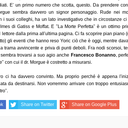
ediati. E' un primo numero che scotta, questo. Da prendere con
Morgue sembra davvero un signor personaggio. Rude nei mo
 i suoi colleghi, ha un lato investigativo che in circostanze ci
lmes di Gatiss e Moffat. E "La Morte Perfetta" è un ottimo pr
 lettore dalla prima all'ultima pagina. Ci fa scoprire pian piano 
to) gli eventi che hanno reso Yoric ciò che è oggi, mentre dava
na trama avvincente e priva di punti deboli. Fra nodi scorsoi, te
i sembra trovarsi a suo agio anche
Francesco Bonanno
, perf
 con cui il dr. Morgue è costretto a misurarsi.
o ci ha davvero convinto. Ma proprio perché è appena l'iniz
data da destinarsi. Non vorremmo arrivare con troppo entusia
ro".
ok
Share on Twitter
Share on Google Plus