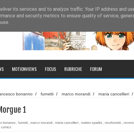
liver its services and to analyze traffic. Your IP address and us
rmance and security metrics to ensure quality of service, gene
buse.
WS
MOTIONVIEWS
FOCUS
RUBRICHE
FORUM
altri racconti
rancesco bonanno
/
fumetti
/
marco morandi
/
maria cancellieri
/
inci
etti
/
recensione
/
rita porretto
/
silvia mericone
/
star comics
 Morgue 1
co bonanno
,
fumetti
,
marco morandi
,
maria cancellieri
,
matteo spadini
,
recefumetti
,
recens
r comics
 delle Bambole