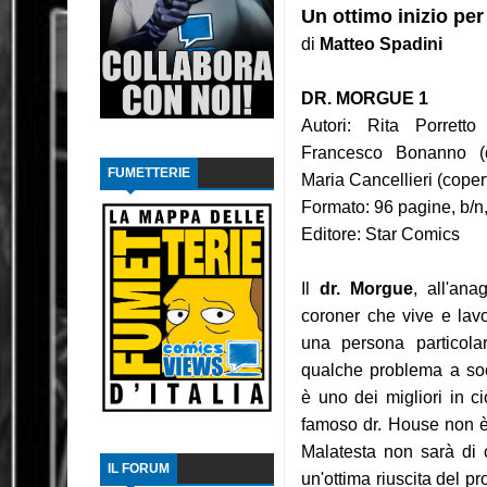
Un ottimo inizio per 
Intervista: Francesco Vacca
di
Matteo Spadini
Recensione: Y, l'ultimo uomo 2
DR. MORGUE 1
Autori: Rita Porretto
Recensione: Y, l'ultimo uomo 1
Francesco Bonanno (
FUMETTERIE
Recensione: L'ascesa di Thanos
Maria Cancellieri (coper
Formato: 96 pagine, b/n,
Focus: Il Phantom di Paul Ryan
Editore: Star Comics
Recensione: Something is Killing the Children
Il
dr. Morgue
, all'an
Focus: Il Phantom di Sy Barry - Seconda part
coroner che vive e lavo
una persona particol
Recensione: Jazz Maynard 1
qualche problema a soc
è uno dei migliori in ci
Recensione: Matana 3
famoso dr. House non è s
Malatesta non sarà di c
IL FORUM
un'ottima riuscita del pr