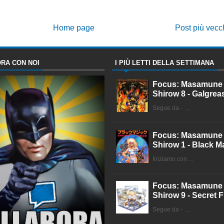
Home page
Post più vecc
RA CON NOI
I PIÙ LETTI DELLA SETTIMANA
Focus: Masamune
Shirow 8 - Galgrea
Segue da - ...
Focus: Masamune
Shirow 1 - Black M
Iniziamo con ...
Focus: Masamune
Shirow 9 - Secret F
Segue da - ...