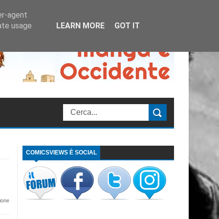
er-agent
rate usage
LEARN MORE
GOT IT
COMICSVIEWS È SOCIAL
/
ione