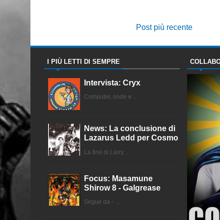
Post più recente
I PIÙ LETTI DI SEMPRE
COLLABO
Intervista: Cryx
Computer, onde e ...
News: La conclusione di
Lazarus Ledd per Cosmo
La fine di Larry ...
Focus: Masamune
Shirow 8 - Galgrease
Segue da - ...