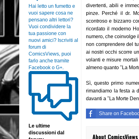
divertenti, abili e imm
Hai letto un fumetto e
vuoi sapere cosa ne
pinze. Perché il dr. 
pensano altri lettori?
scontroso e bizzarro con
Vuoi condividere la
ricordato il moderno Ho
tua passione con
numero, che coinvolge il
nuovi amici? Iscriviti al
non comprendere del tut
forum di
ai nostri occhi scorre u
ComicsViews, puoi
volanti e misure mortal
farlo anche tramite
Facebook o G+.
almeno quanto "La Morte"
Sì, questo primo numer
rimandiamo la festa a 
davanti a "La Morte Dent
Share on Facebo
Le ultime
discussioni dal
About ComicsViews