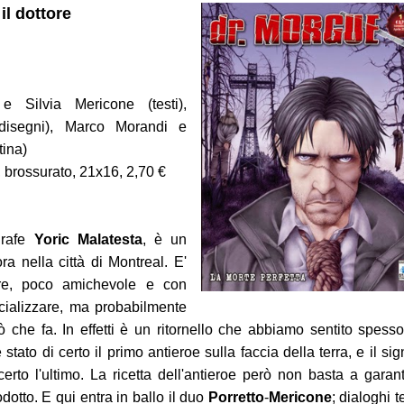
il dottore
 e Silvia Mericone (testi),
disegni), Marco Morandi e
tina)
 brossurato, 21x16, 2,70 €
 1-2
agrafe
Yoric Malatesta
, è un
e
ra nella città di Montreal. E'
are, poco amichevole e con
ializzare, ma probabilmente
ò che fa. In effetti è un ritornello che abbiamo sentito spesso.
tato di certo il primo antieroe sulla faccia della terra, e il sig
erto l'ultimo. La ricetta dell'antieroe però non basta a garant
odotto. E qui entra in ballo il duo
Porretto
-
Mericone
; dialoghi t