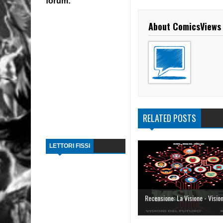
forum:
About ComicsViews
RELATED POSTS
LETTORI FISSI
Recensione: La Visione - Visioni