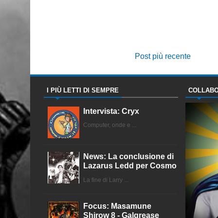
Post più recente
I PIÙ LETTI DI SEMPRE
COLLABO
Intervista: Cryx
Computer, onde e ...
News: La conclusione di
Lazarus Ledd per Cosmo
La fine di Larry ...
Focus: Masamune
Shirow 8 - Galgrease