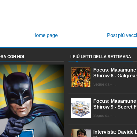
Home page
Post più vecc
RA CON NOI
I PIÙ LETTI DELLA SETTIMANA
Focus: Masamune
Shirow 8 - Galgrea
Segue da - ...
Focus: Masamune
Shirow 9 - Secret F
Segue da - ...
Intervista: Davide 