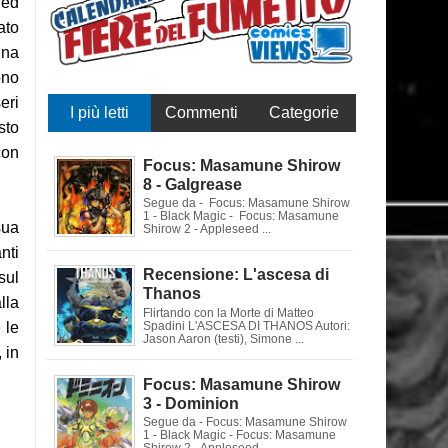
 ed
ato
una
ono
eri
I più letti
Commenti
Categorie
sto
con
Focus: Masamune Shirow
8 - Galgrease
Segue da - Focus: Masamune Shirow
1 - Black Magic - Focus: Masamune
sua
Shirow 2 - Appleseed ...
nti
Recensione: L'ascesa di
sul
Thanos
lla
Flirtando con la Morte di Matteo
 le
Spadini L'ASCESA DI THANOS Autori:
Jason Aaron (testi), Simone ...
 in
Focus: Masamune Shirow
3 - Dominion
Segue da - Focus: Masamune Shirow
1 - Black Magic - Focus: Masamune
Shirow 2 - Appleseed ...