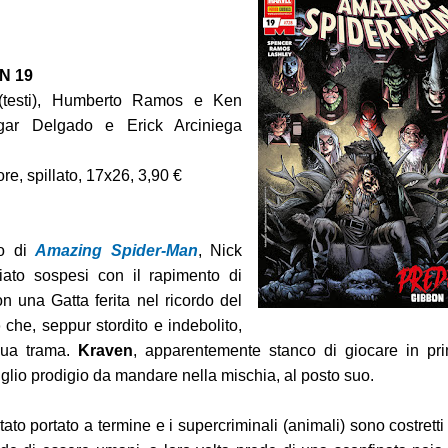
 delle Bambole
N 19
 (testi), Humberto Ramos e Ken
dgar Delgado e Erick Arciniega
re, spillato, 17x26, 3,90 €
ro di
Amazing Spider-Man
, Nick
iato sospesi con il rapimento di
 1-2
con una Gatta ferita nel ricordo del
o
che, seppur stordito e indebolito,
e
sua trama.
Kraven
, apparentemente stanco di giocare in pr
figlio prodigio da mandare nella mischia, al posto suo.
tato portato a termine e i supercriminali (animali) sono costretti