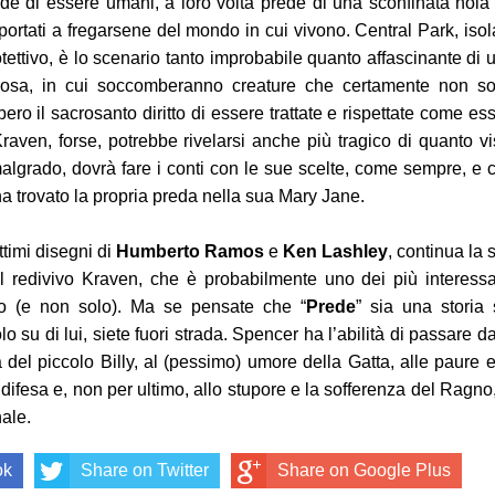
ede di essere umani, a loro volta prede di una sconfinata noia
ortati a fregarsene del mondo in cui vivono. Central Park, isol
ettivo, è lo scenario tanto improbabile quanto affascinante di 
orosa, in cui soccomberanno creature che certamente non s
ro il sacrosanto diritto di essere trattate e rispettate come ess
Kraven, forse, potrebbe rivelarsi anche più tragico di quanto vi
malgrado, dovrà fare i conti con le sue scelte, come sempre, e 
ha trovato la propria preda nella sua Mary Jane.
ottimi disegni di
Humberto Ramos
e
Ken Lashley
, continua la 
l redivivo Kraven, che è probabilmente uno dei più interessa
no (e non solo). Ma se pensate che “
Prede
” sia una storia 
o su di lui, siete fuori strada. Spencer ha l’abilità di passare da
del piccolo Billy, al (pessimo) umore della Gatta, alle paure e
difesa e, non per ultimo, allo stupore e la sofferenza del Ragno,
nale.
ok
Share on Twitter
Share on Google Plus