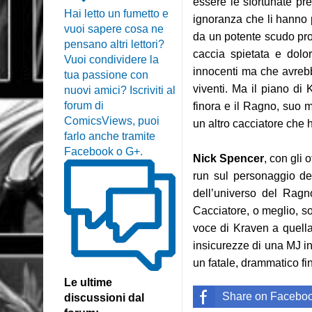
essere le sfortunate pr
Hai letto un fumetto e
ignoranza che li hanno p
vuoi sapere cosa ne
da un potente scudo prot
pensano altri lettori?
caccia spietata e dol
Vuoi condividere la
innocenti ma che avrebbe
tua passione con
viventi. Ma il piano di 
nuovi amici? Iscriviti al
forum di
finora e il Ragno, suo 
ComicsViews, puoi
un altro cacciatore che 
farlo anche tramite
Facebook o G+.
Nick Spencer
, con gli 
run sul personaggio de
dell’universo del Rag
Cacciatore, o meglio, sol
voce di Kraven a quella 
insicurezze di una MJ in
un fatale, drammatico fi
Le ultime
Share on Facebo
discussioni dal