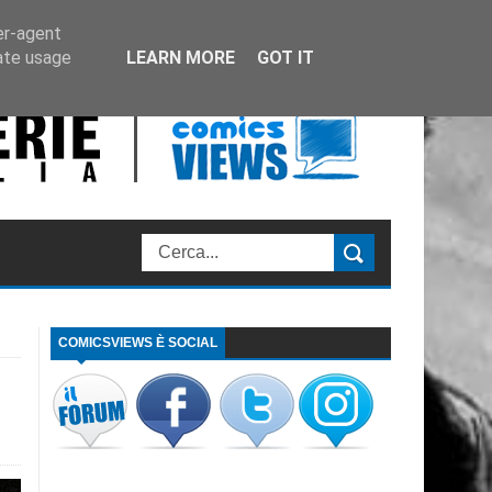
er-agent
rate usage
LEARN MORE
GOT IT
COMICSVIEWS È SOCIAL