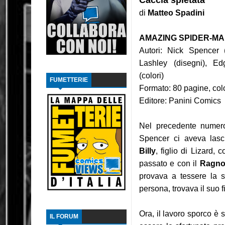
Caccia spietata
di
Matteo Spadini
Recensione: The Dollhouse Family - La Casa
AMAZING SPIDER-MA
Intervista: Francesco Vacca
Autori: Nick Spencer
Recensione: Y, l'ultimo uomo 2
Lashley (disegni), E
(colori)
FUMETTERIE
Recensione: Y, l'ultimo uomo 1
Formato: 80 pagine, colo
Editore: Panini Comics
Recensione: L'ascesa di Thanos
Focus: Il Phantom di Paul Ryan
Nel precedente nume
Spencer ci aveva lasc
Recensione: Something is Killing the Children
Billy
, figlio di Lizard, 
passato e con il
Ragn
Focus: Il Phantom di Sy Barry - Seconda part
provava a tessere la 
Recensione: Jazz Maynard 1
persona, trovava il suo 
Ora, il lavoro sporco è s
IL FORUM