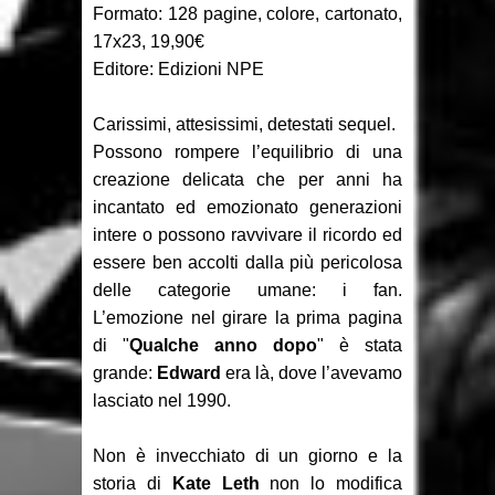
Recensione: Something is Killing
Formato: 128 pagine, colore, cartonato,
17x23, 19,90€
the Children 1-2
Editore: Edizioni NPE
Focus: Il Phantom di Sy Barry -
Carissimi, attesissimi, detestati sequel.
Seconda parte
Possono rompere l’equilibrio di una
creazione delicata che per anni ha
Recensione: Jazz Maynard 1
incantato ed emozionato generazioni
intere o possono ravvivare il ricordo ed
essere ben accolti dalla più pericolosa
delle categorie umane: i fan.
L’emozione nel girare la prima pagina
di "
Qualche anno dopo
" è stata
grande:
Edward
era là, dove l’avevamo
lasciato nel 1990.
Non è invecchiato di un giorno e la
storia di
Kate Leth
non lo modifica