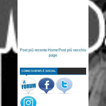
Post più recente
Home
Post più vecchio
page
COMICSVIEWS È SOCIAL