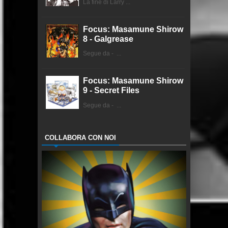
La fine di Larry ...
Focus: Masamune Shirow
8 - Galgrease
Segue da - ...
Focus: Masamune Shirow
9 - Secret Files
Segue da - ...
COLLABORA CON NOI