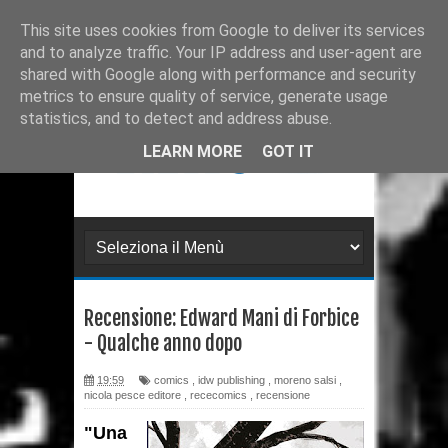
Ultimissime
Recensione: Matana 3
This site uses cookies from Google to deliver its services
and to analyze traffic. Your IP address and user-agent are
Recensione: Tex 728
shared with Google along with performance and security
metrics to ensure quality of service, generate usage
Recensione: Julia 273
statistics, and to detect and address abuse.
Recensione: Superman: Stagioni
LEARN MORE
GOT IT
Recensione: DMZ 1
Recensione: PaperDante
Recensione: Samuel Stern 16
Recensione: Edward Mani di Forbice
Recensione: H.P. Lovecraft - I
- Qualche anno dopo
gatti di Ulthar e altri racconti
19:59
comics
,
idw publishing
,
moreno salsi
,
nicola pesce editore
,
rececomics
,
recensione
Recensione: Il Segreto di
"Una
Leonardo da Paperdinci