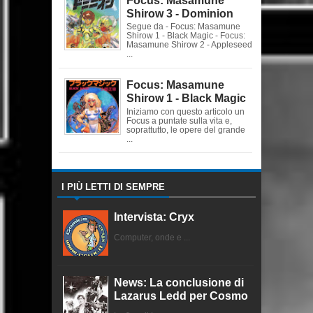
Focus: Masamune
Shirow 3 - Dominion
Segue da - Focus: Masamune
Shirow 1 - Black Magic - Focus:
Masamune Shirow 2 - Appleseed
...
Focus: Masamune
Shirow 1 - Black Magic
Iniziamo con questo articolo un
Focus a puntate sulla vita e,
soprattutto, le opere del grande
...
I PIÙ LETTI DI SEMPRE
Intervista: Cryx
Computer, onde e ...
News: La conclusione di
Lazarus Ledd per Cosmo