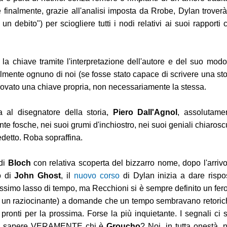
 finalmente, grazie all'analisi imposta da Rrobe, Dylan troverà
n debito") per sciogliere tutti i nodi relativi ai suoi rapporti 
 la chiave tramite l'interpretazione dell'autore e del suo modo
lmente ognuno di noi (se fosse stato capace di scrivere una sto
ovato una chiave propria, non necessariamente la stessa.
 al disegnatore della storia,
Piero Dall'Agnol
, assolutame
inte fosche, nei suoi grumi d'inchiostro, nei suoi geniali chiaroscu
edetto. Roba sopraffina.
 di
Bloch
con relativa scoperta del bizzarro nome, dopo l'arrivo
o di
John Ghost
, il
nuovo corso
di Dylan inizia a dare rispo
vissimo lasso di tempo, ma Recchioni si è sempre definito un fer
o un raziocinante) a domande che un tempo sembravano retoric
pronti per la prossima. Forse la più inquietante. I segnali ci 
ia di sapere VERAMENTE chi è
Groucho
? Noi, in tutta onestà, 