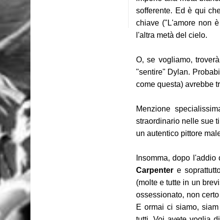
sofferente. Ed è qui che
chiave ("L'amore non è u
l'altra metà del cielo.
O, se vogliamo, troverà
"sentire" Dylan. Probabi
come questa) avrebbe tr
Menzione specialissima
straordinario nelle sue t
un autentico pittore mal
Insomma, dopo l'addio
Carpenter
e soprattutt
(molte e tutte in un bre
ossessionato, non cert
E ormai ci siamo, siam 
tutti. Voi avete vogl