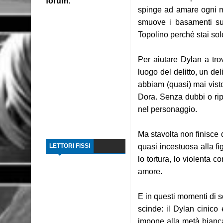
forum:
spinge ad amare ogni 
smuove i basamenti su
Topolino perché stai sol
Per aiutare Dylan a trov
luogo del delitto, un de
abbiam (quasi) mai vist
Dora. Senza dubbi o rip
nel personaggio.
Ma stavolta non finisce 
LETTORI FISSI
quasi incestuosa alla fi
lo tortura, lo violenta c
amore.
E in questi momenti di so
scinde: il Dylan cinico 
impone alla metà bianca