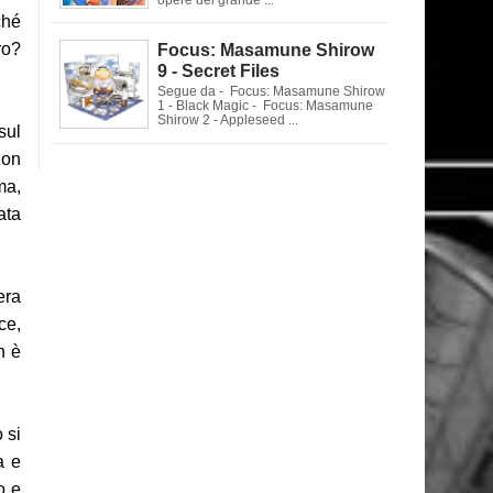
ché
ro?
Focus: Masamune Shirow
9 - Secret Files
Segue da - Focus: Masamune Shirow
1 - Black Magic - Focus: Masamune
Shirow 2 - Appleseed ...
sul
non
ma,
ata
era
ce,
n è
 si
a e
o e