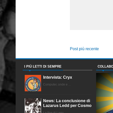
Post più recente
I PIÙ LETTI DI SEMPRE
COLLABO
Intervista: Cryx
Computer, onde e ...
News: La conclusione di
Lazarus Ledd per Cosmo
La fine di Larry ...