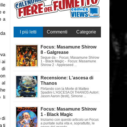
lle
e e
o a
I più letti
Commenti
Categorie
 da
Focus: Masamune Shirow
8 - Galgrease
eva
Segue da - Focus: Masamune Shirow
 ai
1 - Black Magic - Focus: Masamune
Shirow 2 - Appleseed ...
 di
con
Recensione: L'ascesa di
 al
Thanos
Flirtando con la Morte di Matteo
che
Spadini L'ASCESA DI THANOS Autori:
Jason Aaron (testi), Simone ...
 li
Focus: Masamune Shirow
1 - Black Magic
 di
Iniziamo con questo articolo un Focus
a puntate sulla vita e, soprattutto, le
 ti
opere del grande ...