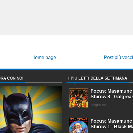
Home page
Post più vecc
RA CON NOI
I PIÙ LETTI DELLA SETTIMANA
Focus: Masamune
Shirow 8 - Galgrea
Segue da - ...
Focus: Masamune
Shirow 1 - Black M