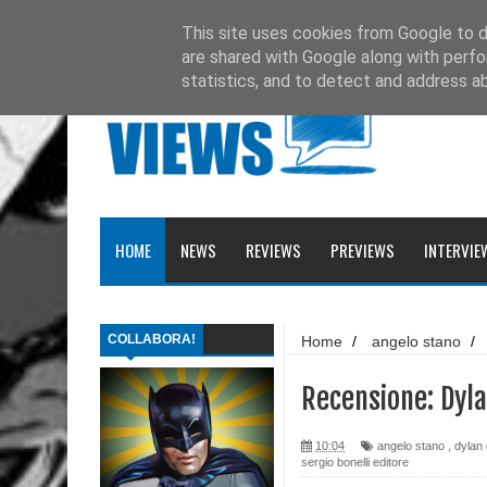
Ultimissime
Recensione: Matana 3
This site uses cookies from Google to de
are shared with Google along with perfo
Recensione: Tex 728
statistics, and to detect and address a
Recensione: Julia 273
Recensione: Superman: Stagioni
Recensione: DMZ 1
HOME
NEWS
REVIEWS
PREVIEWS
INTERVIE
Recensione: PaperDante
Recensione: Samuel Stern 16
COLLABORA!
Home
/
angelo stano
/
Recensione: H.P. Lovecraft - I gatti di Ulthar e 
/
roberto recchioni
/
serg
Recensione: Il Segreto di Leonardo da Paperd
Recensione: Dyl
Recensione: Topolino 3405
10:04
angelo stano
,
dylan
sergio bonelli editore
Recensione: Tex Romanzi a Fumetti 12