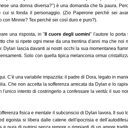
mese una donna diversa?") è una domanda che fa paura. Per
 cui si fonda il personaggio. (Zio Paperone perché sei ava
o con Minnie? Tex perché sei così duro e puro?).
are una risposta, in "
Il cuore degli uomini
" l'autore lo porta 
litto che si ripete ogni mese da una trentina d'anni ma che noi 
o: Dylan lascia davanti ai nostri occhi la sua momentanea fiam
ensamenti. Solo con quella tipica melanconia ormai cristallizz
qui. C'è una variabile impazzita: il padre di Dora, legato in mani
glia. Che non accetta la sofferenza arrecata da Dylan e lo rapis
on l'unico intento di costringerlo a confessare la verità: il suo no
fferenza fisica e mentale il subconscio di Dylan lavora. Il suo Io
ed egoista si libera dalle catene dell'ipocrisia e dell'autodifes
 e pura di nutrirsi senza remore o rimpianti di un amore tradit