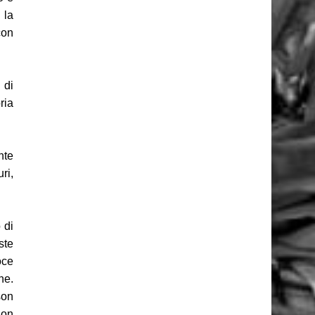
 la
con
 di
ria
nte
ri,
 di
ste
oce
he.
son
non