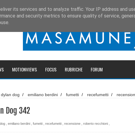
liver its services and to analyze traffic. Your IP address and us
rmance and security metrics to ensure quality of service, gene
buse.
WS
MOTIONVIEWS
FOCUS
RUBRICHE
FORUM
dylan dog
/
emiliano berdini
/
fumetti
/
recefumetti
/
recensio
altri racconti
io bonelli editore
/
Recensione: Dylan Dog 342
inci
an Dog 342
 dog
,
emiliano berdini
,
fumetti
,
recefumetti
,
recensione
,
roberto recchioni
,