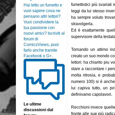
fumettistici più svariati
Hai letto un fumetto e
vuoi sapere cosa ne
leggi da lui stesso inve
pensano altri lettori?
ha sempre voluto trovar
Vuoi condividere la
stravolgerla.
tua passione con
Ed è esattamente quel
nuovi amici? Iscriviti al
supervisore della testata
forum di
ComicsViews, puoi
Tornando un attimo in
farlo anche tramite
Facebook o G+.
creato un suo mondo con
lettori: ha chiarito piu
stare a raccontare i per
molta ritrosia, e prob
numero 100) si è anche d
lui capiva tutto, un p
definivamo capolavori.
Le ultime
Recchioni invece quelle
discussioni dal
fronte alle sue più rad