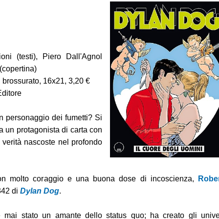
 delle Bambole
oni (testi), Piero Dall'Agnol
(copertina)
 brossurato, 16x21, 3,20 €
Editore
n personaggio dei fumetti? Si
 un protagonista di carta con
 1-2
e verità nascoste nel profondo
e
on molto coraggio e una buona dose di incoscienza,
Robe
342 di
Dylan Dog
.
 mai stato un amante dello status quo; ha creato gli unive