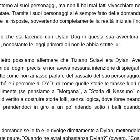
 intorno ai suoi personaggi, ma non li hai mai fatti vivacchiare ne
ntate. Tramite i suoi personaggi si è sempre fatto delle domand
e le risposte, sovvertendo completamente la realtà iniziale fin
lo che sta facendo con Dylan Dog in questa sua avventura
, nonostante le leggi primordiali non le abbia scritte lui.
dietro possiamo affermare che Tiziano Sclavi era Dylan. Av
 dei dogmi precisi e non aveva nessuna intenzione di spiegarli
 volte come non amasse parlare del passato del suo personaggio,
ché e i percome di DYD, di come quelle storie le tirasse fuori 
abilmente (se pensiamo a "Morgana", a "Storia di Nessuno" o
ivertito a costruire storie folli, senza logica, dove forse nean
o' prendendoci in giro e un po' ridendo sotto i baffi quando
 domande se le fa e le rivolge direttamente a Dylan, mettendolo
icate paure. "Quando ne avrai abbastanza Dylan?" (ovvero, "Cosa