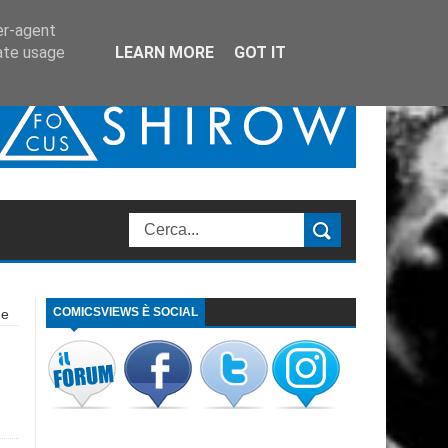
er-agent
rate usage
LEARN MORE
GOT IT
COMICSVIEWS È SOCIAL
ne