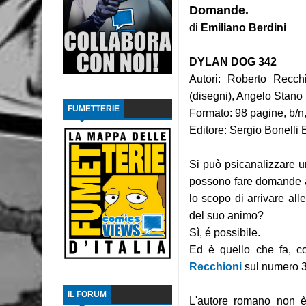
Domande.
Recensione: The Dollhouse Family - La Casa
di
Emiliano Berdini
Intervista: Francesco Vacca
DYLAN DOG 342
Autori: Roberto Recchi
Recensione: Y, l'ultimo uomo 2
(disegni), Angelo Stano 
FUMETTERIE
Recensione: Y, l'ultimo uomo 1
Formato: 98 pagine, b/n,
Editore: Sergio Bonelli 
Recensione: L'ascesa di Thanos
Si può psicanalizzare u
Focus: Il Phantom di Paul Ryan
possono fare domande a
Recensione: Something is Killing the Children
lo scopo di arrivare all
del suo animo?
Focus: Il Phantom di Sy Barry - Seconda part
Sì, é possibile.
Ed è quello che fa, c
Recensione: Jazz Maynard 1
Recchioni
sul numero 
IL FORUM
L'autore romano non è