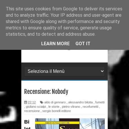
Ultimissime
Recensione: Matana 3
This site uses cookies from Google to deliver its services
and to analyze traffic. Your IP address and user-agent are
Recensione: Tex 728
shared with Google along with performance and security
metrics to ensure quality of service, generate usage
Recensione: Julia 273
statistics, and to detect and address abuse.
Recensione: Superman: Stagioni
LEARN MORE
GOT IT
Recensione: DMZ 1
Recensione: PaperDante
Recensione: Samuel Stern 16
Recensione: Nobody
Recensione: H.P. Lovecraft - I
22:12
aldo di gennaro
,
alessandro bilotta
,
fumetti
gatti di Ulthar e altri racconti
,
giuliano scialpi
,
le storie
,
pietro vitrano
,
recefumetti
,
recensione
,
sergio bonelli editore
Recensione: Il Segreto di
Bi
Leonardo da Paperdinci