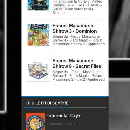
Flirtando con la Morte di Matteo
Spadini L'ASCESA DI THANOS
Autori: Jason Aaron (testi),
Simone ...
Focus: Masamune
Shirow 3 - Dominion
Segue da - Focus: Masamune
Shirow 1 - Black Magic - Focus:
Masamune Shirow 2 - Appleseed
...
Focus: Masamune
Shirow 9 - Secret Files
Segue da - Focus: Masamune
Shirow 1 - Black Magic - Focus:
Masamune Shirow 2 - Appleseed
...
I PIÙ LETTI DI SEMPRE
Intervista: Cryx
Computer, onde e ...