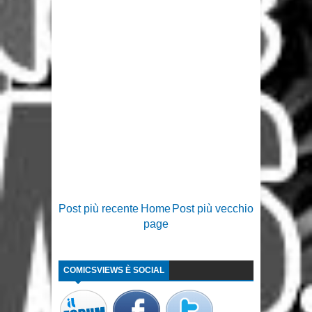
Post più recente
Home
Post più vecchio
page
COMICSVIEWS È SOCIAL