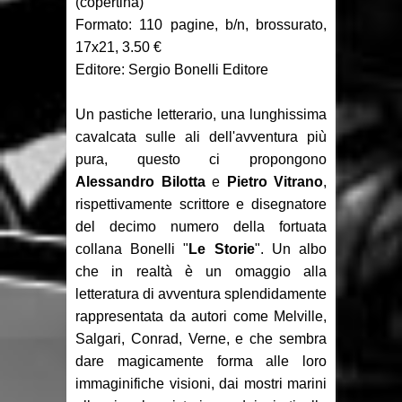
(copertina)
Recensione: Something is Killing
Formato: 110 pagine, b/n, brossurato,
the Children 1-2
17x21, 3.50 €
Editore: Sergio Bonelli Editore
Focus: Il Phantom di Sy Barry -
Un pastiche letterario, una lunghissima
Seconda parte
cavalcata sulle ali dell'avventura più
Recensione: Jazz Maynard 1
pura, questo ci propongono
Alessandro Bilotta
e
Pietro Vitrano
,
rispettivamente scrittore e disegnatore
del decimo numero della fortuata
collana Bonelli "
Le Storie
". Un albo
che in realtà è un omaggio alla
letteratura di avventura splendidamente
rappresentata da autori come Melville,
Salgari, Conrad, Verne, e che sembra
dare magicamente forma alle loro
immaginifiche visioni, dai mostri marini