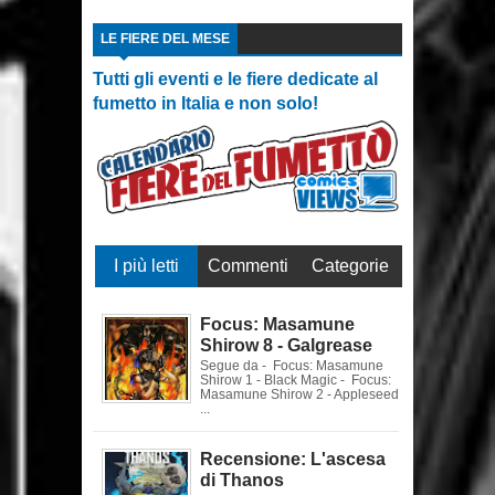
LE FIERE DEL MESE
Tutti gli eventi e le fiere dedicate al
fumetto in Italia e non solo!
I più letti
Commenti
Categorie
Focus: Masamune
Shirow 8 - Galgrease
Segue da - Focus: Masamune
Shirow 1 - Black Magic - Focus:
Masamune Shirow 2 - Appleseed
...
Recensione: L'ascesa
di Thanos