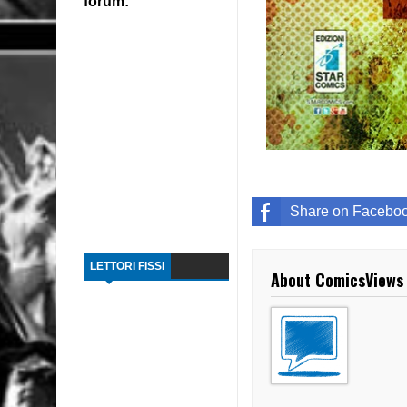
forum:
Share on Facebo
LETTORI FISSI
About ComicsViews