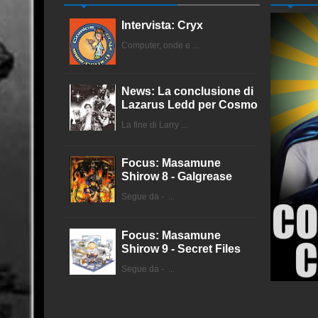
Intervista: Cryx
Computer, onde e ...
News: La conclusione di
Lazarus Ledd per Cosmo
La fine di Larry ...
Focus: Masamune
Shirow 8 - Galgrease
Segue da - ...
Focus: Masamune
Shirow 9 - Secret Files
Segue da - ...