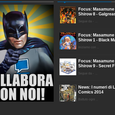
Focus: Masamune
Shirow 8 - Galgrea
Segue da - ...
Focus: Masamune
Shirow 1 - Black M
Iniziamo con ...
Focus: Masamune
Shirow 9 - Secret F
Segue da - ...
News: I numeri di 
Comics 2014
Battuto ogni ...