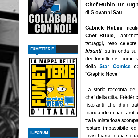
Chef Rubio, un rugb
Recensione: The Dollhouse Family - La Casa
di
Giovanni Sau
Intervista: Francesco Vacca
Gabriele Rubini
, megli
Chef Rubio
, l'antich
Recensione: Y, l'ultimo uomo 2
tatuaggi, reso celeb
FUMETTERIE
Recensione: Y, l'ultimo uomo 1
bisunti
, su in onda s
dei fumetti nel primo
Recensione: L'ascesa di Thanos
della
Star Comics
da
"Graphic Novel".
Focus: Il Phantom di Paul Ryan
Recensione: Something is Killing the Children
La storia racconta de
chef della città, Frédér
Focus: Il Phantom di Sy Barry - Seconda part
ristoranti che d’un tr
mandando in bancarotta 
Recensione: Jazz Maynard 1
tra la misteriosa scompa
restare impassibile e
IL FORUM
invischiarsi in una stori