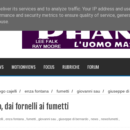
liver its services and to analyze traffic. Your IP address and us
rmance and security metrics to ensure quality of service, gene
buse.
WS
MOTIONVIEWS
FOCUS
RUBRICHE
FORUM
ego cajelli
/
enza fontana
/
fumetti
/
giovanni sau
/
giuseppe di
altri racconti
umetti
/
star comics
/
tv
/
News: Chef Rubio, dai fornelli ai fumett
inci
 dai fornelli ai fumetti
lli
,
enza fontana
,
fumetti
,
giovanni sau
,
giuseppe di bernardo
,
news
,
newsfumetti
,