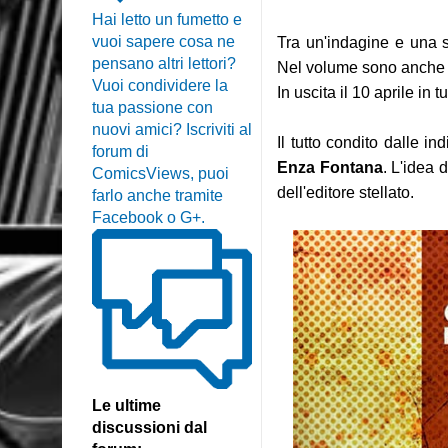
Hai letto un fumetto e
vuoi sapere cosa ne
Tra un'indagine e una s
pensano altri lettori?
Nel volume sono anche rac
Vuoi condividere la
In uscita il 10 aprile in t
tua passione con
nuovi amici? Iscriviti al
Il tutto condito dalle in
forum di
Enza Fontana
. L'idea d
ComicsViews, puoi
dell'editore stellato.
farlo anche tramite
Facebook o G+.
Le ultime
discussioni dal