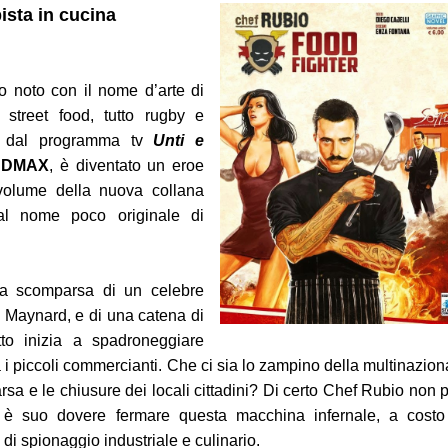
ista in cucina
 delle Bambole
o noto con il nome d’arte di
ef street food, tutto rugby e
re dal programma tv
Unti e
u
DMAX
, è diventato un eroe
 volume della nuova collana
l nome poco originale di
 1-2
lla scomparsa di un celebre
ic Maynard, e di una catena di
e
atto inizia a spadroneggiare
i piccoli commercianti. Che ci sia lo zampino della multinazion
rsa e le chiusure dei locali cittadini? Di certo Chef Rubio non 
d è suo dovere fermare questa macchina infernale, a costo
a di spionaggio industriale e culinario.