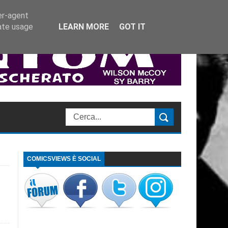
er-agent
rate usage
LEARN MORE
GOT IT
COMICSVIEWS È SOCIAL
i