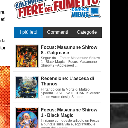
re.
ef.
I più letti
Commenti
Categorie
 da
Focus: Masamune Shirow
itor
8 - Galgrease
Segue da - Focus: Masamune Shirow
1 - Black Magic - Focus: Masamune
Shirow 2 - Appleseed ...
Recensione: L'ascesa di
Thanos
Flirtando con la Morte di Matteo
Spadini L'ASCESA DI THANOS Autori:
Jason Aaron (testi), Simone ...
Focus: Masamune Shirow
1 - Black Magic
Iniziamo con questo articolo un Focus
a puntate sulla vita e, soprattutto, le
opere del grande ...