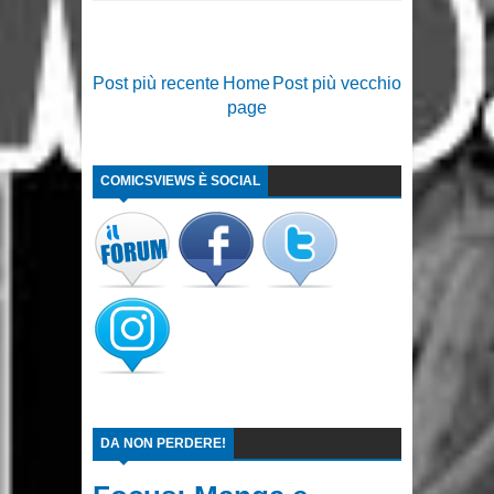
Post più recente
Home
Post più vecchio
page
COMICSVIEWS È SOCIAL
DA NON PERDERE!