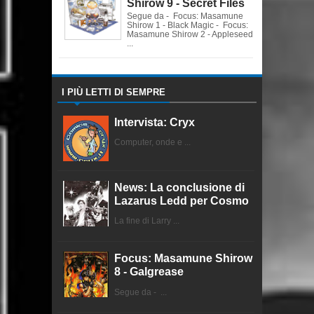
Shirow 9 - Secret Files
Segue da - Focus: Masamune
Shirow 1 - Black Magic - Focus:
Masamune Shirow 2 - Appleseed
...
I PIÙ LETTI DI SEMPRE
Intervista: Cryx
Computer, onde e ...
News: La conclusione di
Lazarus Ledd per Cosmo
La fine di Larry ...
Focus: Masamune Shirow
8 - Galgrease
Segue da - ...