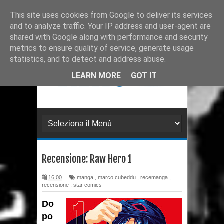
Ultimissime
Recensione: Matana 3
This site uses cookies from Google to deliver its services
and to analyze traffic. Your IP address and user-agent are
Recensione: Tex 728
shared with Google along with performance and security
metrics to ensure quality of service, generate usage
Recensione: Julia 273
statistics, and to detect and address abuse.
Recensione: Superman: Stagioni
LEARN MORE
GOT IT
Recensione: DMZ 1
Recensione: PaperDante
Recensione: Samuel Stern 16
Recensione: Raw Hero 1
Recensione: H.P. Lovecraft - I
16:00
manga
,
marco cubeddu
,
recemanga
,
gatti di Ulthar e altri racconti
recensione
,
star comics
Recensione: Il Segreto di
Do
po
Leonardo da Paperdinci