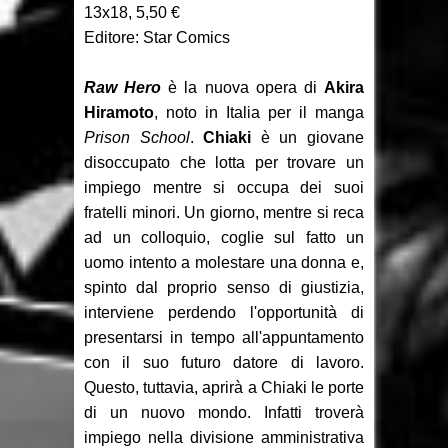
Recensione: Something is Killing
13x18, 5,50 €
Editore: Star Comics
the Children 1-2
Raw Hero
è la nuova opera di
Akira
Focus: Il Phantom di Sy Barry -
Hiramoto
, noto in Italia per il manga
Seconda parte
Prison School
.
Chiaki
è un giovane
disoccupato che lotta per trovare un
Recensione: Jazz Maynard 1
impiego mentre si occupa dei suoi
fratelli minori. Un giorno, mentre si reca
ad un colloquio, coglie sul fatto un
uomo intento a molestare una donna e,
spinto dal proprio senso di giustizia,
interviene perdendo l'opportunità di
presentarsi in tempo all'appuntamento
con il suo futuro datore di lavoro.
Questo, tuttavia, aprirà a Chiaki le porte
di un nuovo mondo. Infatti troverà
impiego nella divisione amministrativa