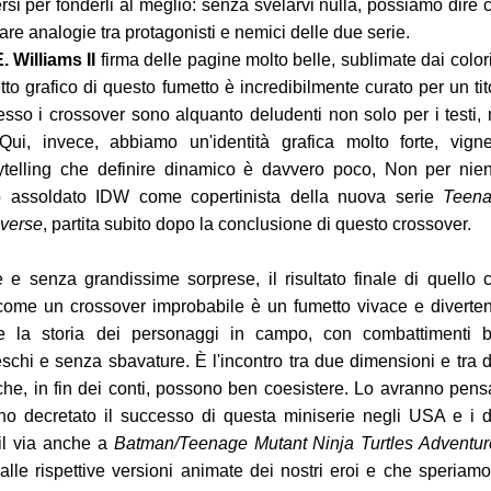
si per fonderli al meglio: senza svelarvi nulla, possiamo dire 
are analogie tra protagonisti e nemici delle due serie.
. Williams II
firma delle pagine molto belle, sublimate dai colori
etto grafico di questo fumetto è incredibilmente curato per un tit
pesso i crossover sono alquanto deludenti non solo per i testi,
ui, invece, abbiamo un'identità grafica molto forte, vigne
rytelling che definire dinamico è davvero poco, Non per nien
to assoldato IDW come copertinista della nuova serie
Teen
iverse
, partita subito dopo la conclusione di questo crossover.
 e senza grandissime sorprese, il risultato finale di quello 
me un crossover improbabile è un fumetto vivace e diverten
tà e la storia dei personaggi in campo, con combattimenti 
freschi e senza sbavature. È l'incontro tra due dimensioni e tra 
 che, in fin dei conti, possono ben coesistere. Lo avranno pens
nno decretato il successo di questa miniserie negli USA e i 
il via anche a
Batman/Teenage Mutant Ninja Turtles Adventur
alle rispettive versioni animate dei nostri eroi e che speriamo