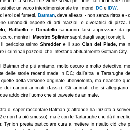
meno e la scusa che viene scelta per poter far incontrare i nos
ossibile: un varco interdimensionale tra i mondi
DC
e
IDW
.
i eroi dei fumetti,
Batman
, deve allearsi - non senza ritrosie - 
one umanoidi esperte di arti marziali e divoratrici di pizza.
elo
,
Raffaello
e
Donatello
sapranno farsi apprezzare da q
scuro, mentre il
Maestro Splinter
saprà dargli saggi consigli.
 il pericolosissimo
Shredder
e il suo
Clan del Piede
, ma 
e i criminali pazzoidi che infestano abitualmente Gotham City.
l Batman che più amiamo, molto oscuro e molto detective, m
te delle storie recenti made in DC; dall'altra le Tartarughe de
quelle della versione originale überviolenta, ma neanche que
e dei cartoni animati classici. Gli animali che si atteggiano
e addolcire l'uomo che si traveste da animale.
ra di saper raccontare Batman (d'altronde ha iniziato a scrive
2 e non ha più smesso), ma è con le Tartarughe che dà il meglio
r, Tynion presta particolare cura a mettere in risalto ciò che 