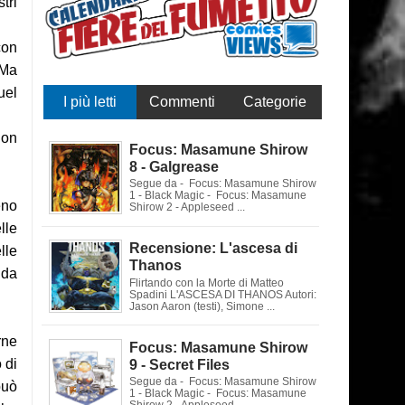
tri
con
 Ma
uel
I più letti
Commenti
Categorie
non
Focus: Masamune Shirow
8 - Galgrease
Segue da - Focus: Masamune Shirow
1 - Black Magic - Focus: Masamune
eno
Shirow 2 - Appleseed ...
lle
Recensione: L'ascesa di
lle
Thanos
 da
Flirtando con la Morte di Matteo
Spadini L'ASCESA DI THANOS Autori:
Jason Aaron (testi), Simone ...
rne
Focus: Masamune Shirow
 di
9 - Secret Files
Segue da - Focus: Masamune Shirow
può
1 - Black Magic - Focus: Masamune
Shirow 2 - Appleseed ...