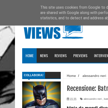
Ultimissime
Recensione: Matana 3
This site uses cookies from Google to de
are shared with Google along with perfo
Recensione: Tex 728
statistics, and to detect and address a
Recensione: Julia 273
Recensione: Superman: Stagioni
Recensione: DMZ 1
HOME
NEWS
REVIEWS
PREVIEWS
INTERVIE
Recensione: PaperDante
Recensione: Samuel Stern 16
COLLABORA!
Home
/
alessandro neri
Recensione: H.P. Lovecraft - I gatti di Ulthar e 
rececomics
/
recensione
Recensione: Il Segreto di Leonardo da Paperd
Recensione: Bat
Recensione: Topolino 3405
15:35
alessandro neri
,
ba
Recensione: Tex Romanzi a Fumetti 12