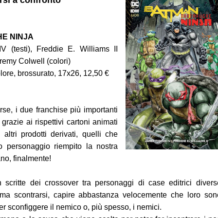
rsi a confronto
 delle Bambole
E NINJA
V (testi), Freddie E. Williams II
eremy Colwell (colori)
lore, brossurato, 17x26, 12,50 €
orse, i due franchise più importanti
grazie ai rispettivi cartoni animati
 altri prodotti derivati, quelli che
 1-2
o personaggio riempito la nostra
ano, finalmente!
e
scritte dei crossover tra personaggi di case editrici divers
ima scontrarsi, capire abbastanza velocemente che loro son
er sconfiggere il nemico o, più spesso, i nemici.