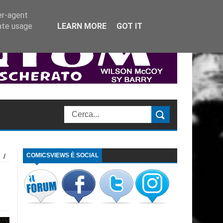
er-agent
rate usage
LEARN MORE
GOT IT
COMICSVIEWS È SOCIAL
/