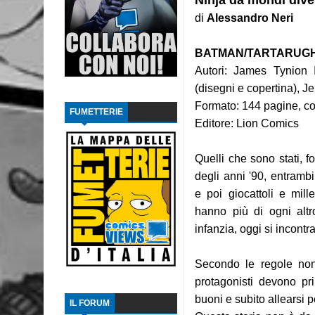
Ninja da mondi dive
di
Alessandro Neri
Recensione: The Dollhouse Family - La Casa
BATMAN/TARTARUGH
Intervista: Francesco Vacca
Autori: James Tynion I
Recensione: Y, l'ultimo uomo 2
(disegni e copertina), J
Formato: 144 pagine, co
FUMETTERIE
Recensione: Y, l'ultimo uomo 1
Editore: Lion Comics
Recensione: L'ascesa di Thanos
Quelli che sono stati, f
Focus: Il Phantom di Paul Ryan
degli anni '90, entrambi 
e poi giocattoli e mille
Recensione: Something is Killing the Children
hanno più di ogni altr
infanzia, oggi si incontr
Focus: Il Phantom di Sy Barry - Seconda part
Recensione: Jazz Maynard 1
Secondo le regole non 
protagonisti devono pr
buoni e subito allearsi p
IL FORUM