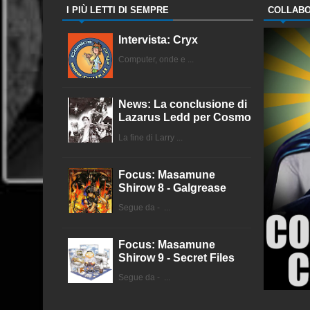
I PIÙ LETTI DI SEMPRE
COLLABO
Intervista: Cryx
Computer, onde e ...
News: La conclusione di
Lazarus Ledd per Cosmo
La fine di Larry ...
Focus: Masamune
Shirow 8 - Galgrease
Segue da - ...
Focus: Masamune
Shirow 9 - Secret Files
Segue da - ...