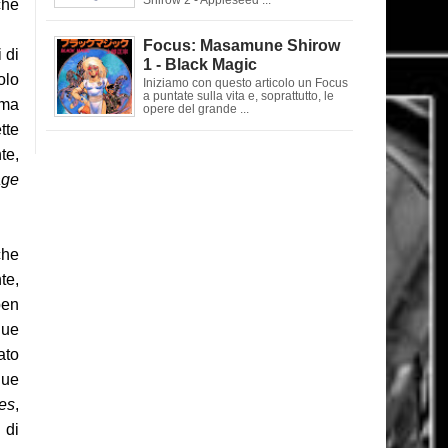
che
Focus: Masamune Shirow
 di
1 - Black Magic
olo
Iniziamo con questo articolo un Focus
a puntate sulla vita e, soprattutto, le
 ma
opere del grande ...
tte
te,
age
che
te,
ben
due
ato
due
es
,
 di