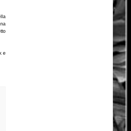
lla
una
tto
k e