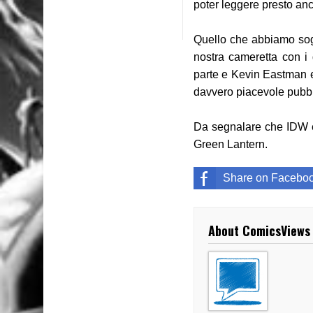
poter leggere presto anch
Quello che abbiamo sogn
nostra cameretta con i 
parte e Kevin Eastman e 
davvero piacevole pubb
Da segnalare che IDW e
Green Lantern.
Share on Facebo
About ComicsViews