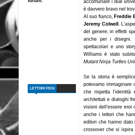
forum:
accomunare i due univer
è davvero bravo nel trov
Al suo fianco,
Freddie E
Jeremy Colwell
. L'asp
del genere; in effetti s
anche per i disegni. Q
spettacolari e uno sto
Williams è stato subi
Mutant Ninja Turtles Un
Se la storia è semplice
potevamo immaginare co
LETTORI FISSI
che rispetta l'identi
architettati e dialoghi 
visioni dell'essere eroi
anche i lettori che ha
editori che hanno dato 
crossover che si ispira 