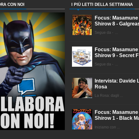
RA CON NOI
I PIÙ LETTI DELLA SETTIMANA
Focus: Masamune
Shirow 8 - Galgrea
Segue da - ...
Focus: Masamune
Shirow 9 - Secret F
Segue da - ...
Intervista: Davide 
Rosa
La Rosa: dagli ...
Focus: Masamune
Shirow 1 - Black M
Iniziamo con ...