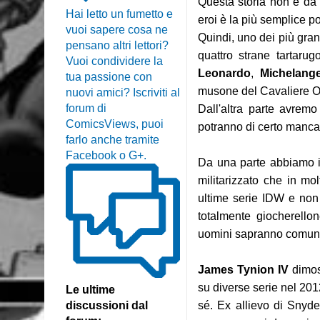
Questa storia non è da 
Hai letto un fumetto e
eroi è la più semplice p
vuoi sapere cosa ne
Quindi, uno dei più grand
pensano altri lettori?
quattro strane tartarug
Vuoi condividere la
Leonardo
,
Michelang
tua passione con
musone del Cavaliere O
nuovi amici? Iscriviti al
forum di
Dall'altra parte avremo
ComicsViews, puoi
potranno di certo mancar
farlo anche tramite
Facebook o G+.
Da una parte abbiamo i
militarizzato che in mol
ultime serie IDW e non 
totalmente giocherellon
uomini sapranno comunqu
James Tynion IV
dimost
su diverse serie nel 201
Le ultime
discussioni dal
sé. Ex allievo di Snyde