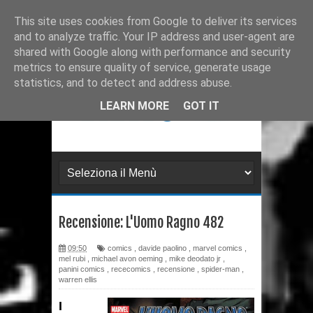
Ultimissime
Recensione: Matana 3
This site uses cookies from Google to deliver its services
and to analyze traffic. Your IP address and user-agent are
Recensione: Tex 728
shared with Google along with performance and security
metrics to ensure quality of service, generate usage
Recensione: Julia 273
statistics, and to detect and address abuse.
Recensione: Superman: Stagioni
LEARN MORE
GOT IT
Recensione: DMZ 1
Recensione: PaperDante
Recensione: Samuel Stern 16
Recensione: L'Uomo Ragno 482
Recensione: H.P. Lovecraft - I
09:50
comics
,
davide paolino
,
marvel comics
,
gatti di Ulthar e altri racconti
mel rubi
,
michael avon oeming
,
mike deodato jr
,
panini comics
,
rececomics
,
recensione
,
spider-man
,
Recensione: Il Segreto di
warren ellis
I
Leonardo da Paperdinci