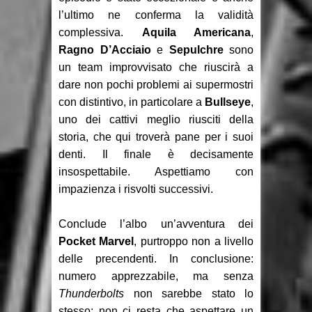
l’ultimo ne conferma la validità
complessiva.
Aquila Americana
,
Ragno D’Acciaio
e
Sepulchre
sono
un team improvvisato che riuscirà a
dare non pochi problemi ai supermostri
con distintivo, in particolare a
Bullseye
,
uno dei cattivi meglio riusciti della
storia, che qui troverà pane per i suoi
denti. Il finale è decisamente
insospettabile. Aspettiamo con
impazienza i risvolti successivi.
Conclude l’albo un’avventura dei
Pocket Marvel
, purtroppo non a livello
delle precendenti. In conclusione:
numero apprezzabile, ma senza
Thunderbolts
non sarebbe stato lo
stesso; non ci resta che aspettare un