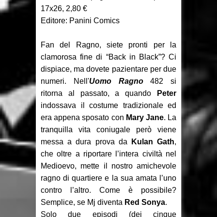
Recensione: Something is Killing
17x26, 2,80 €
Editore: Panini Comics
the Children 1-2
Focus: Il Phantom di Sy Barry -
Fan del Ragno, siete pronti per la
clamorosa fine di “Back in Black”? Ci
Seconda parte
dispiace, ma dovete pazientare per due
numeri. Nell'
Uomo Ragno
482 si
Recensione: Jazz Maynard 1
ritorna al passato, a quando
Peter
indossava il costume tradizionale ed
era appena sposato con
Mary Jane
. La
tranquilla vita coniugale però viene
messa a dura prova da
Kulan Gath
,
che oltre a riportare l’intera civiltà nel
Medioevo, mette il nostro amichevole
ragno di quartiere e la sua amata l’uno
contro l’altro. Come è possibile?
Semplice, se Mj diventa
Red Sonya
.
Solo due episodi (dei cinque