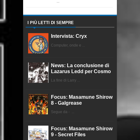
...
I PIÙ LETTI DI SEMPRE
Intervista: Cryx
Computer, onde e ...
News: La conclusione di
Lazarus Ledd per Cosmo
La fine di Larry ...
Focus: Masamune Shirow
8 - Galgrease
Segue da - ...
Focus: Masamune Shirow
9 - Secret Files