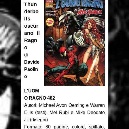
Thun
Recensione: Topolino 3405
derbo
lts
Recensione: Tex Romanzi a
oscur
ano il
Fumetti 12
Ragn
Recensione: The Dollhouse
o
di
Family - La Casa delle Bambole
Davide
Paolin
Intervista: Francesco Vacca
o
Recensione: Y, l'ultimo uomo 2
L'UOM
Recensione: Y, l'ultimo uomo 1
O RAGNO 482
Autori: Michael Avon Oeming e Warren
Recensione: L'ascesa di Thanos
Ellis (testi), Mel Rubi e Mike Deodato
Focus: Il Phantom di Paul Ryan
Jr. (disegni)
Formato: 80 pagine, colore, spillato,