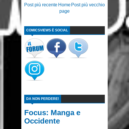
Post più recente
Home
Post più vecchio
page
COMICSVIEWS È SOCIAL
DA NON PERDERE!
Focus: Manga e
Occidente