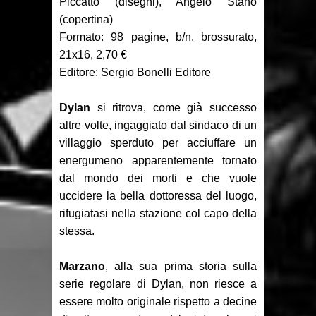
Piccatto (disegni), Angelo Stano
Recensione: Something is Killing
(copertina)
the Children 1-2
Formato: 98 pagine, b/n, brossurato,
21x16, 2,70 €
Focus: Il Phantom di Sy Barry -
Editore: Sergio Bonelli Editore
Seconda parte
Dylan
si ritrova, come già successo
Recensione: Jazz Maynard 1
altre volte, ingaggiato dal sindaco di un
villaggio sperduto per acciuffare un
energumeno apparentemente tornato
dal mondo dei morti e che vuole
uccidere la bella dottoressa del luogo,
rifugiatasi nella stazione col capo della
stessa.
Marzano
, alla sua prima storia sulla
serie regolare di Dylan, non riesce a
essere molto originale rispetto a decine