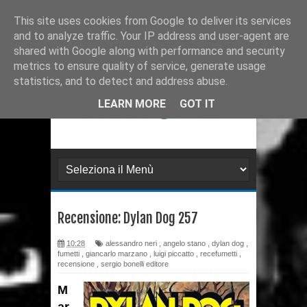
Ultimissime
Recensione: Matana 3
This site uses cookies from Google to deliver its services
and to analyze traffic. Your IP address and user-agent are
Recensione: Tex 728
shared with Google along with performance and security
metrics to ensure quality of service, generate usage
Recensione: Julia 273
statistics, and to detect and address abuse.
Recensione: Superman: Stagioni
LEARN MORE
GOT IT
Recensione: DMZ 1
Recensione: PaperDante
Recensione: Samuel Stern 16
Recensione: Dylan Dog 257
Recensione: H.P. Lovecraft - I
10:28
alessandro neri
,
angelo stano
,
dylan dog
,
gatti di Ulthar e altri racconti
fumetti
,
giancarlo marzano
,
luigi piccatto
,
recefumetti
,
recensione
,
sergio bonelli editore
Recensione: Il Segreto di
M
Leonardo da Paperdinci