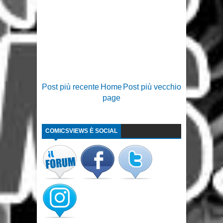
Post più recente
Home
Post più vecchio
page
COMICSVIEWS È SOCIAL