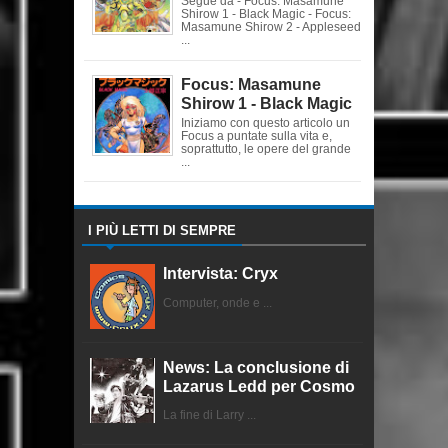
Segue da - Focus: Masamune
Shirow 1 - Black Magic - Focus:
Masamune Shirow 2 - Appleseed
...
Focus: Masamune
Shirow 1 - Black Magic
Iniziamo con questo articolo un
Focus a puntate sulla vita e,
soprattutto, le opere del grande
...
I PIÙ LETTI DI SEMPRE
Intervista: Cryx
Computer, onde e ...
News: La conclusione di
Lazarus Ledd per Cosmo
La fine di Larry ...