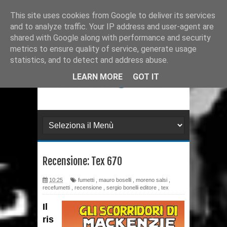
Ultimissime
Recensione: Tex 728
This site uses cookies from Google to deliver its services
and to analyze traffic. Your IP address and user-agent are
Recensione: Julia 273
shared with Google along with performance and security
metrics to ensure quality of service, generate usage
Recensione: Superman: Stagioni
statistics, and to detect and address abuse.
Recensione: DMZ 1
LEARN MORE
GOT IT
Recensione: PaperDante
Recensione: Samuel Stern 16
Recensione: H.P. Lovecraft - I
Recensione: Tex 670
gatti di Ulthar e altri racconti
10:25
fumetti
,
mauro boselli
,
moreno salsi
,
Recensione: Il Segreto di
recefumetti
,
recensione
,
sergio bonelli editore
,
tex
Leonardo da Paperdinci
Il
ris
Recensione: Topolino 3405