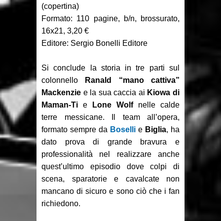
the Children 1-2
(copertina)
Formato: 110 pagine, b/n, brossurato,
Focus: Il Phantom di Sy Barry -
16x21, 3,20 €
Editore: Sergio Bonelli Editore
Seconda parte
Recensione: Jazz Maynard 1
Si conclude la storia in tre parti sul
colonnello
Ranald “mano cattiva”
Recensione: Matana 3
Mackenzie
e la sua caccia ai
Kiowa di
Maman-Ti
e
Lone Wolf
nelle calde
terre messicane. Il team all’opera,
formato sempre da
Boselli
e
Biglia
, ha
dato prova di grande bravura e
professionalità nel realizzare anche
quest’ultimo episodio dove colpi di
scena, sparatorie e cavalcate non
mancano di sicuro e sono ciò che i fan
richiedono.