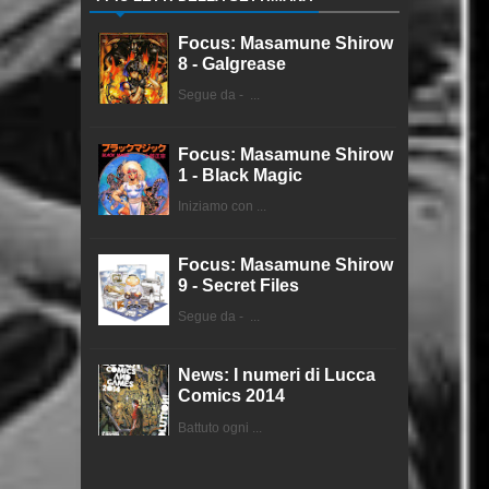
Focus: Masamune Shirow
8 - Galgrease
Segue da - ...
Focus: Masamune Shirow
1 - Black Magic
Iniziamo con ...
Focus: Masamune Shirow
9 - Secret Files
Segue da - ...
News: I numeri di Lucca
Comics 2014
Battuto ogni ...