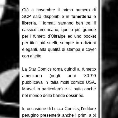
Recensione: Something is Killing
Già a novembre il primo numero di
the Children 1-2
SCP sarà disponibile in
fumetteria
e
libreria
. I formati saranno ben tre: il
Focus: Il Phantom di Sy Barry -
cassico americano, quello più grande
Seconda parte
per i fumetti d'Oltralpe ed uno pocket
per titoli più snelli, sempre in edizioni
Recensione: Jazz Maynard 1
eleganti, alta qualità di stampa e cover
con altette.
La Star Comics torna quindi al fumetto
americano (negli anni '80-'90
pubblicava in Italia molti comics USA,
Marvel in particolare) e si butta anche
nel mondo della bande dessinée.
In occasione di Lucca Comics, l'editore
perugino presenterà anche i primi albi