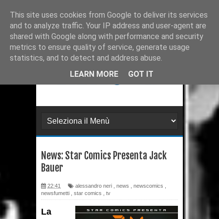
Ultimissime
Recensione: Matana 3
This site uses cookies from Google to deliver its services
and to analyze traffic. Your IP address and user-agent are
Recensione: Tex 728
shared with Google along with performance and security
metrics to ensure quality of service, generate usage
Recensione: Julia 273
statistics, and to detect and address abuse.
Recensione: Superman: Stagioni
LEARN MORE
GOT IT
Recensione: DMZ 1
Recensione: PaperDante
Recensione: Samuel Stern 16
News: Star Comics Presenta Jack
Recensione: H.P. Lovecraft - I
Bauer
gatti di Ulthar e altri racconti
22:41
alessandro neri
,
news
,
newscomics
,
newsfumetti
,
star comics
,
tv
Recensione: Il Segreto di
La
Leonardo da Paperdinci