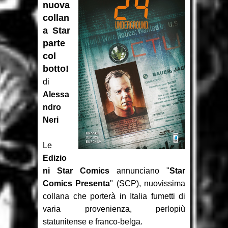
nuova
collan
Recensione: Topolino 3405
a Star
Recensione: Tex Romanzi a
parte
col
Fumetti 12
botto!
di
Recensione: The Dollhouse
Alessa
Family - La Casa delle Bambole
ndro
Neri
Intervista: Francesco Vacca
Le
Recensione: Y, l'ultimo uomo 2
Edizio
Recensione: Y, l'ultimo uomo 1
ni Star Comics
annunciano "
Star
Comics Presenta
" (SCP), nuovissima
Recensione: L'ascesa di Thanos
collana che porterà in Italia fumetti di
varia provenienza, perlopiù
Focus: Il Phantom di Paul Ryan
statunitense e franco-belga.