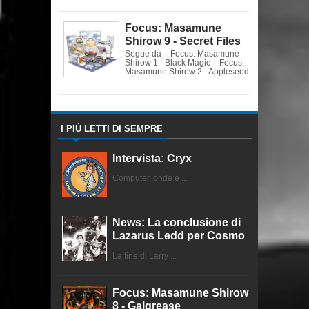
Focus: Masamune
Shirow 9 - Secret Files
Segue da - Focus: Masamune
Shirow 1 - Black Magic - Focus:
Masamune Shirow 2 - Appleseed
...
I PIÙ LETTI DI SEMPRE
Intervista: Cryx
Computer, onde e ...
News: La conclusione di
Lazarus Ledd per Cosmo
La fine di Larry ...
Focus: Masamune Shirow
8 - Galgrease