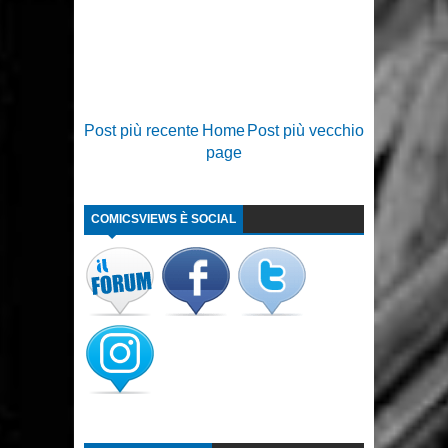
Post più recente
Home
Post più vecchio
page
COMICSVIEWS È SOCIAL