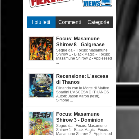
I più letti
Commenti
Categorie
Focus: Masamune
Shirow 8 - Galgrease
Segue da - Focus: Masamune
Shirow 1 - Black Magic - Focus:
Masamune Shirow 2 - Appleseed
...
Recensione: L'ascesa
di Thanos
Flirtando con la Morte di Matteo
Spadini L'ASCESA DI THANOS
Autori: Jason Aaron (testi),
Simone ...
Focus: Masamune
Shirow 3 - Dominion
Segue da - Focus: Masamune
Shirow 1 - Black Magic - Focus:
Masamune Shirow 2 - Appleseed
...