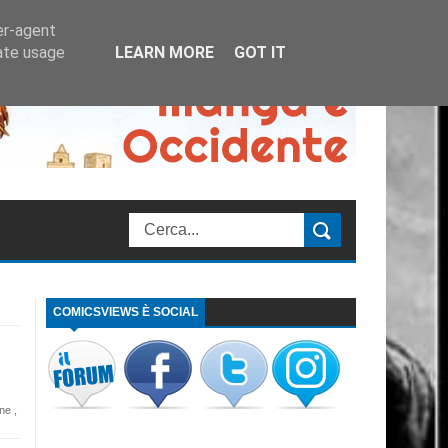
er-agent
rate usage
LEARN MORE
GOT IT
COMICSVIEWS È SOCIAL
 i
one
,