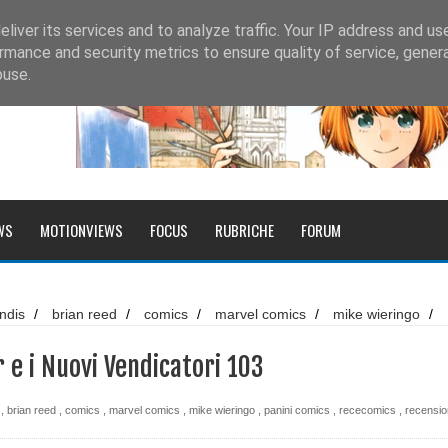
liver its services and to analyze traffic. Your IP address and us
rmance and security metrics to ensure quality of service, gene
buse.
WS
MOTIONVIEWS
FOCUS
RUBRICHE
FORUM
altri racconti
ndis
/
brian reed
/
comics
/
marvel comics
/
mike wieringo
/
inci
cs
/
recensione
/
roberto serafinelli
/
thor
/
Recensione: Thor e
 e i Nuovi Vendicatori 103
,
brian reed
,
comics
,
marvel comics
,
mike wieringo
,
panini comics
,
rececomics
,
recensi
 delle Bambole