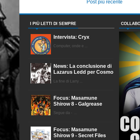
Post più recente
I PIÙ LETTI DI SEMPRE
COLLABO
Intervista: Cryx
Computer, onde e ...
News: La conclusione di
Lazarus Ledd per Cosmo
La fine di Larry ...
Focus: Masamune
Shirow 8 - Galgrease
Segue da - ...
Focus: Masamune
Shirow 9 - Secret Files