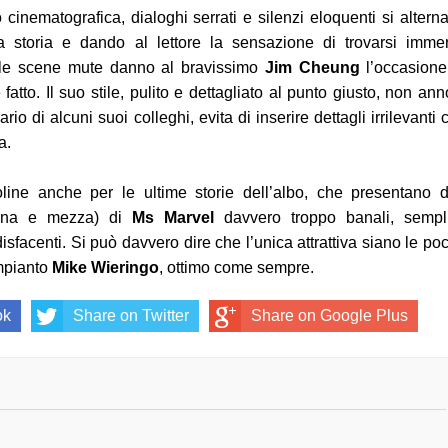
cinematografica, dialoghi serrati e silenzi eloquenti si altern
a storia e dando al lettore la sensazione di trovarsi imme
o le scene mute danno al bravissimo
Jim Cheung
l’occasione
fatto. Il suo stile, pulito e dettagliato al punto giusto, non ann
ario di alcuni suoi colleghi, evita di inserire dettagli irrilevanti 
a.
ine anche per le ultime storie dell’albo, che presentano 
 una e mezza) di
Ms Marvel
davvero troppo banali, sempli
sfacenti. Si può davvero dire che l’unica attrattiva siano le po
mpianto
Mike Wieringo
, ottimo come sempre.
ok
Share on Twitter
Share on Google Plus