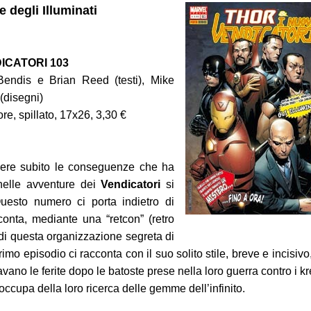
 degli Illuminati
ICATORI 103
Bendis e Brian Reed (testi), Mike
(disegni)
re, spillato, 17x26, 3,30 €
dere subito le conseguenze che ha
 1-2
 nelle avventure dei
Vendicatori
si
e
uesto numero ci porta indietro di
onta, mediante una “retcon” (retro
 di questa organizzazione segreta di
rimo episodio ci racconta con il suo solito stile, breve e incisivo,
avano le ferite dopo le batoste prese nella loro guerra contro i kr
occupa della loro ricerca delle gemme dell’infinito.