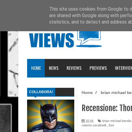
Ultimissime
Recensione: Tex 728
This site uses cookies from Google to de
are shared with Google along with perfo
Recensione: Julia 273
statistics, and to detect and address a
Recensione: Superman: Stagioni
Recensione: DMZ 1
Recensione: PaperDante
HOME
NEWS
REVIEWS
PREVIEWS
INTERVIE
Recensione: Samuel Stern 16
Recensione: H.P. Lovecraft - I gatti di Ulthar e 
COLLABORA!
Home
/
brian michael be
Recensione: Il Segreto di Leonardo da Paperd
panini comics
/
rececomi
Nuovi Vendicatori 103
Recensione: Topolino 3405
Recensione: Thor
Recensione: Tex Romanzi a Fumetti 12
16:44
brian michael bendis
roberto serafinelli
,
thor
Recensione: The Dollhouse Family - La Casa